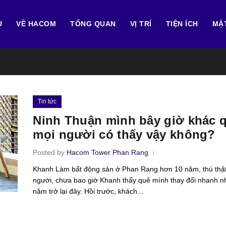
Ủ
VỀ HACOM
TỔNG QUAN
VỊ TRÍ
TIỆN ÍCH
MẶ
Tin tức
Ninh Thuận mình bây giờ khác 
mọi người có thấy vậy không?
Posted by
Hacom Tower Phan Rang
Khanh Làm bất động sản ở Phan Rang hơn 10 năm, thú thật
người, chưa bao giờ Khanh thấy quê mình thay đổi nhanh n
năm trở lại đây. Hồi trước, khách...