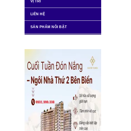
VỊ TRÍ
LIÊN HỆ
SẢN PHẨM NỖI BẬT