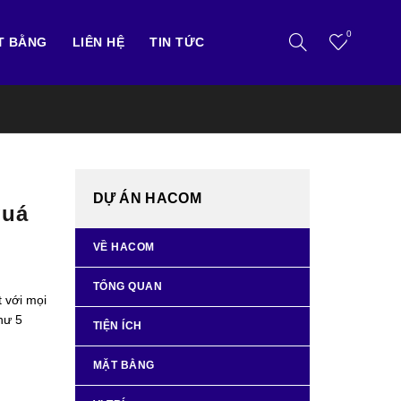
0
T BẰNG
LIÊN HỆ
TIN TỨC
DỰ ÁN HACOM
quá
VỀ HACOM
TỔNG QUAN
 với mọi
hư 5
TIỆN ÍCH
MẶT BẰNG