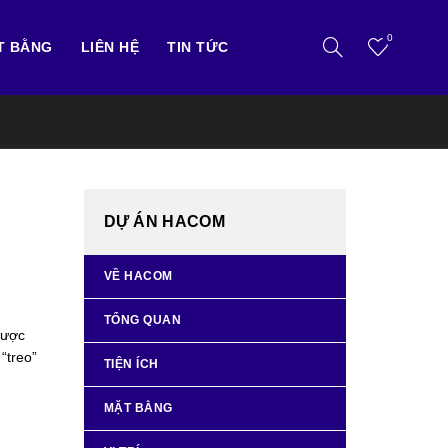
0
T BẰNG
LIÊN HỆ
TIN TỨC
DỰ ÁN HACOM
VỀ HACOM
TỔNG QUAN
được
“treo”
TIỆN ÍCH
MẶT BẰNG