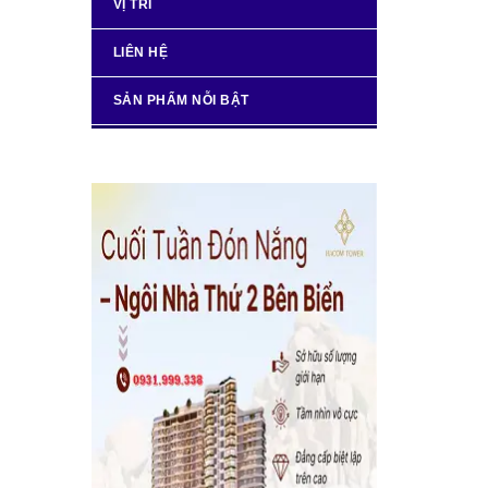
VỊ TRÍ
LIÊN HỆ
SẢN PHẨM NỖI BẬT