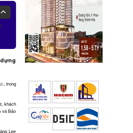
n
 dựng
úc
, trong
t, khách
n và Bảo
tàng Lee