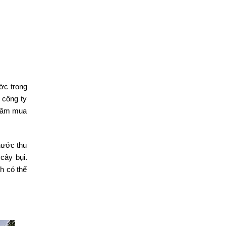
ớc trong
 công ty
 tâm mua
nước thu
cây bụi.
h có thể