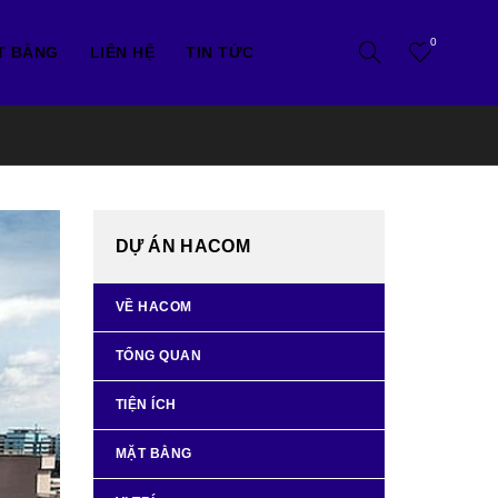
0
T BẰNG
LIÊN HỆ
TIN TỨC
DỰ ÁN HACOM
VỀ HACOM
TỔNG QUAN
TIỆN ÍCH
MẶT BẰNG