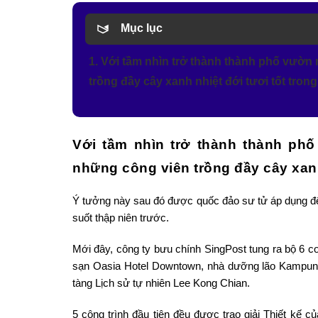
Mục lục
1. Với tầm nhìn trở thành thành phố vườn
trồng đầy cây xanh nhiệt đới tươi tốt tron
Với tầm nhìn trở thành thành phố
những công viên trồng đầy cây xanh
Ý tưởng này sau đó được quốc đảo sư tử áp dụng để
suốt thập niên trước.
Mới đây, công ty bưu chính SingPost tung ra bộ 6
sạn Oasia Hotel Downtown, nhà dưỡng lão Kampun
tàng Lịch sử tự nhiên Lee Kong Chian.
5 công trình đầu tiên đều được trao giải Thiết kế 