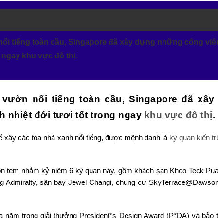
 nổi tiếng toàn cầu, Singapore đã xây dựng những công viê
g ngay khu vực đô thị.
 vườn nổi tiếng toàn cầu, Singapore đã xây
 nhiệt đới tươi tốt trong ngay
khu vực đô thị
.
 xây các tòa nhà xanh nổi tiếng, được mệnh danh là
kỳ quan kiến tr
 con tem nhằm kỷ niệm 6 kỳ quan này, gồm khách sạn Khoo Teck Pua
g Admiralty, sân bay Jewel Changi, chung cư SkyTerrace@Dawso
của năm trong giải thưởng President*s Design Award (P*DA) và bảo 