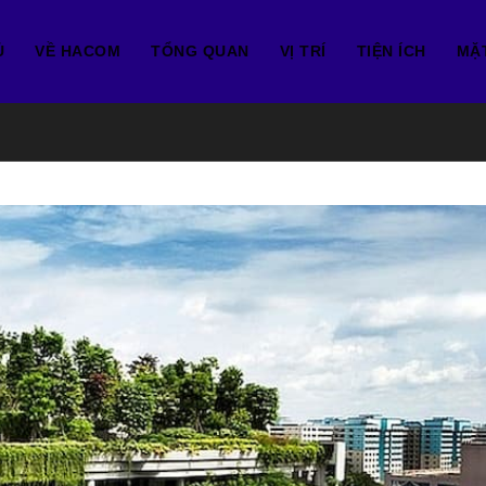
Ủ
VỀ HACOM
TỔNG QUAN
VỊ TRÍ
TIỆN ÍCH
MẶ