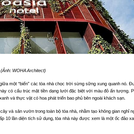
(Ảnh: WOHA Architect)
giữa một “biển” các tòa nhà chọc trời sừng sững xung quanh nó. Đư
này có cấu trúc mặt tiền dạng lưới đặc biệt với màu đỏ ấn tượng. 
o xanh và thực vật có hoa phát triển bao phủ bên ngoài khách sạn.
ây và sân vườn trong toàn bộ tòa nhà, nhằm tạo không gian nghỉ n
gấp 10 lần diện tích sử dụng, tòa nhà này được xem là một ốc đảo xa