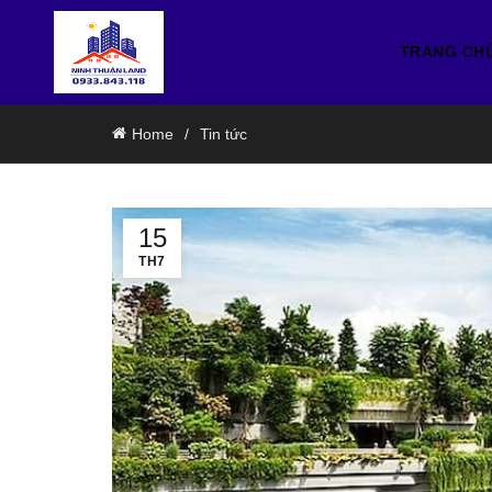
TRANG CH
Home
Tin tức
15
TH7