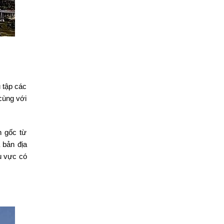
 tập các
 cùng với
n gốc từ
 bản địa
u vực có