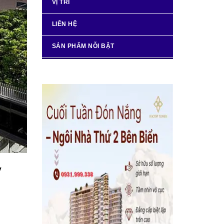
VỊ TRÍ
LIÊN HỆ
SẢN PHẨM NỖI BẬT
ỳ