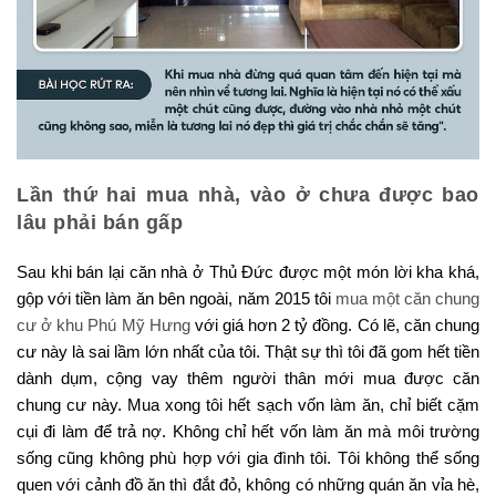
Lần thứ hai mua nhà, vào ở chưa được bao
lâu phải bán gấp
Sau khi bán lại căn nhà ở Thủ Đức được một món lời kha khá,
gộp với tiền làm ăn bên ngoài, năm 2015 tôi
mua một căn chung
cư ở khu Phú Mỹ Hưng
với giá hơn 2 tỷ đồng. Có lẽ, căn chung
cư này là sai lầm lớn nhất của tôi. Thật sự thì tôi đã gom hết tiền
dành dụm, cộng vay thêm người thân mới mua được căn
chung cư này. Mua xong tôi hết sạch vốn làm ăn, chỉ biết cặm
cụi đi làm để trả nợ. Không chỉ hết vốn làm ăn mà môi trường
sống cũng không phù hợp với gia đình tôi. Tôi không thể sống
quen với cảnh đồ ăn thì đắt đỏ, không có những quán ăn vỉa hè,