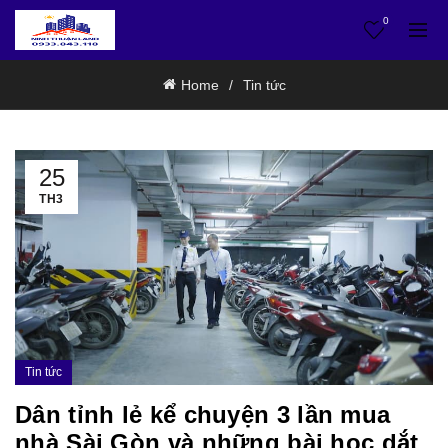
0
Home
Tin tức
25
TH3
Tin tức
Dân tỉnh lẻ kể chuyện 3 lần mua
nhà Sài Gòn và những bài học dắt