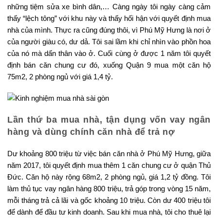
những tiệm sửa xe bình dân,… Càng ngày tôi ngày càng cảm
thấy “lệch tông” với khu này và thấy hối hận với quyết định mua
nhà của mình. Thực ra cũng đúng thôi, vì Phú Mỹ Hưng là nơi ở
của người giàu có, dư dả. Tôi sai lầm khi chỉ nhìn vào phồn hoa
của nó mà dấn thân vào ở. Cuối cùng ở được 1 năm tôi quyết
định bán căn chung cư đó, xuống Quận 9 mua một căn hộ
75m2, 2 phòng ngủ với giá 1,4 tỷ.
Lần thứ ba mua nhà, tận dụng vốn vay ngân
hàng và dùng chính căn nhà để trả nợ
Dư khoảng 800 triệu từ việc bán căn nhà ở Phú Mỹ Hưng, giữa
năm 2017, tôi quyết định mua thêm 1 căn chung cư ở quận Thủ
Đức. Căn hộ này rộng 68m2, 2 phòng ngủ, giá 1,2 tỷ đồng. Tôi
làm thủ tục vay ngân hàng 800 triệu, trả góp trong vòng 15 năm,
mỗi tháng trả cả lãi và gốc khoảng 10 triệu. Còn dư 400 triệu tôi
để dành để đầu tư kinh doanh. Sau khi mua nhà, tôi cho thuê lại