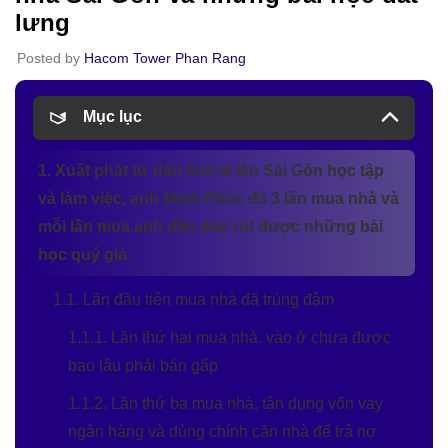
lưng
Posted by
Hacom Tower Phan Rang
Mục lục
1. Xuất phát từ dân tỉnh lẻ lên Sài Gòn học tập
và làm việc, anh Minh Phúc đã 3 lần mua nhà và
mỗi lần mua anh đều đúc rút được những bài
học quý giá.
1.1. Lần đầu tiên mua nhà đã trúng đậm
1.1.1. Lần thứ hai mua nhà, vào ở chưa được
bao lâu phải bán gấp
1.1.2. Lần thứ ba mua nhà, tận dụng vốn vay
ngân hàng và dùng chính căn nhà để trả nợ