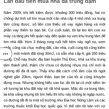
Lần đầu tiên mua nhà đã trúng đậm
Năm 2009, khi tiết kiệm được khoảng 300 triệu đồng, hai vợ
chồng dự tính sẽ tìm mua một căn nhà cấp 4 nhỏ nhỏ, xa trung
tâm cũng được, số tiền còn thiếu sẽ vay ngân hàng và một
phần vay thêm từ bạn bè. Cứ cuối tuần, tôi lại leo lên con xe
máy cà tàng phi hết quận này đến quận nọ ven khu trung tâm để
tìm nhà đất. Hơn 3 tháng rong ruổi hết hẻm này ngõ nọ, xem
chắc cũng vài chục miếng đất, căn nhà, cuối cùng tôi cũng kiếm
được một mảnh đất rộng 30m2, có sẵn nhà cấp 4, giá 350 triệu
đồng. Chỗ này thuộc địa bàn huyện Thủ Đức, khá xa khu trung
tâm thành phố, thậm chí chưa có đường nhựa mà chỉ mới là
đường đổ đá đi tạm. Thấy khu đất cách chỗ làm của tôi ngót
nghét gần 20km, người thân, bạn bè của tôi ai cũng khuyên
đừng mua. Nhưng không hiểu sao lúc đó tôi lại có một niềm tin
về tương lai khu đất này sẽ rất khả quan. Mặc dù xa trung tâm,
lại khá vắng nhưng tôi tìm hiểu thì khu này không bị ngập nước,
có đường tắt đi ra một số trường như Đại học Nông Lâm và các
trường thuộc khối Đại học quốc gia. Vì thế nên tôi bàn với vợ