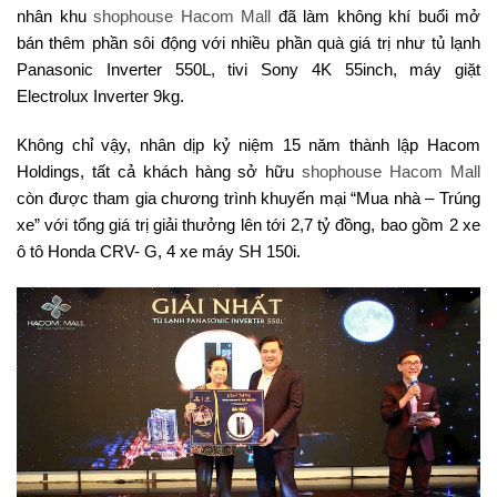
nhân khu
shophouse Hacom Mall
đã làm không khí buổi mở
bán thêm phần sôi động với nhiều phần quà giá trị như tủ lạnh
Panasonic Inverter 550L, tivi Sony 4K 55inch, máy giặt
Electrolux Inverter 9kg.
Không chỉ vậy, nhân dịp kỷ niệm 15 năm thành lập Hacom
Holdings, tất cả khách hàng sở hữu
shophouse Hacom Mall
còn được tham gia chương trình khuyến mại “Mua nhà – Trúng
xe” với tổng giá trị giải thưởng lên tới 2,7 tỷ đồng, bao gồm 2 xe
ô tô Honda CRV- G, 4 xe máy SH 150i.