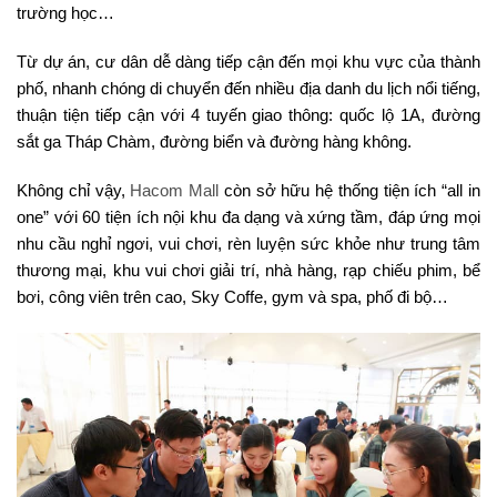
trường học…
Từ dự án, cư dân dễ dàng tiếp cận đến mọi khu vực của thành
phố, nhanh chóng di chuyển đến nhiều địa danh du lịch nổi tiếng,
thuận tiện tiếp cận với 4 tuyến giao thông: quốc lộ 1A, đường
sắt ga Tháp Chàm, đường biển và đường hàng không.
Không chỉ vậy,
Hacom Mall
còn sở hữu hệ thống tiện ích “all in
one” với 60 tiện ích nội khu đa dạng và xứng tầm, đáp ứng mọi
nhu cầu nghỉ ngơi, vui chơi, rèn luyện sức khỏe như trung tâm
thương mại, khu vui chơi giải trí, nhà hàng, rạp chiếu phim, bể
bơi, công viên trên cao, Sky Coffe, gym và spa, phố đi bộ…