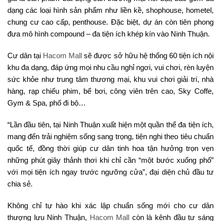
dạng các loại hình sản phẩm như liền kề, shophouse, hometel,
chung cư cao cấp, penthouse. Đặc biệt, dự án còn tiên phong
đưa mô hình compound – đa tiện ích khép kín vào Ninh Thuận.
Cư dân tại
Hacom Mall
sẽ được sở hữu hệ thống 60 tiện ích nội
khu đa dạng, đáp ứng mọi nhu cầu nghỉ ngơi, vui chơi, rèn luyện
sức khỏe như trung tâm thương mại, khu vui chơi giải trí, nhà
hàng, rạp chiếu phim, bể bơi, công viên trên cao, Sky Coffe,
Gym & Spa, phố đi bộ…
“Lần đầu tiên, tại Ninh Thuận xuất hiện một quần thể đa tiện ích,
mang đến trải nghiệm sống sang trọng, tiện nghi theo tiêu chuẩn
quốc tế, đồng thời giúp cư dân tinh hoa tận hưởng trọn vẹn
những phút giây thảnh thơi khi chỉ cần “một bước xuống phố”
với mọi tiện ích ngay trước ngưỡng cửa”, đại diện chủ đầu tư
chia sẻ.
Không chỉ tự hào khi xác lập chuẩn sống mới cho cư dân
thượng lưu Ninh Thuận,
Hacom Mall
còn là kênh đầu tư sáng