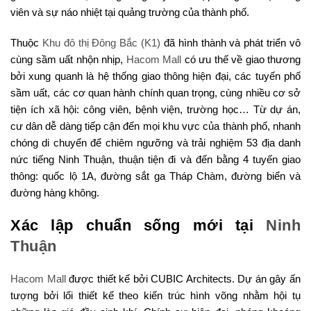
viên và sự náo nhiệt tại quảng trường của thành phố.
Thuộc
Khu đô thị Đông Bắc (K1)
đã hình thành và phát triển vô
cùng sầm uất nhộn nhịp,
Hacom Mall
có ưu thế về giao thương
bởi xung quanh là hệ thống giao thông hiện đại, các tuyến phố
sầm uất, các cơ quan hành chính quan trọng, cùng nhiều cơ sở
tiện ích xã hội: công viên, bệnh viện, trường học… Từ dự án,
cư dân dễ dàng tiếp cận đến mọi khu vực của thành phố, nhanh
chóng di chuyển để chiêm ngưỡng và trải nghiệm 53 địa danh
nức tiếng Ninh Thuận, thuận tiện đi và đến bằng 4 tuyến giao
thông: quốc lộ 1A, đường sắt ga Tháp Chàm, đường biển và
đường hàng không.
Xác lập chuẩn sống mới tại
Ninh
Thuận
Hacom Mall
được thiết kế bởi CUBIC Architects. Dự án gây ấn
tượng bởi lối thiết kế theo kiến trúc hình võng nhằm hội tụ