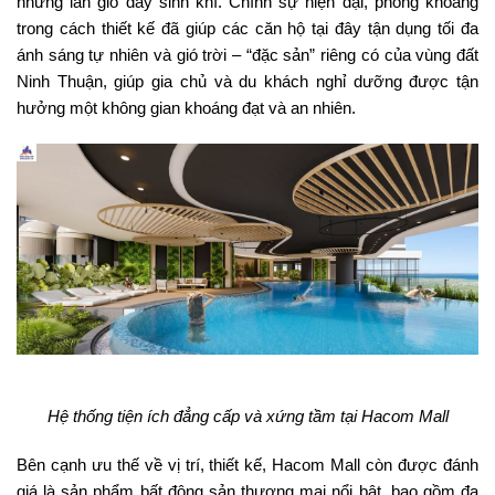
những làn gió đầy sinh khí. Chính sự hiện đại, phóng khoáng
trong cách thiết kế đã giúp các căn hộ tại đây tận dụng tối đa
ánh sáng tự nhiên và gió trời – “đặc sản” riêng có của vùng đất
Ninh Thuận, giúp gia chủ và du khách nghỉ dưỡng được tận
hưởng một không gian khoáng đạt và an nhiên.
Hệ thống tiện ích đẳng cấp và xứng tầm tại Hacom Mall
Bên cạnh ưu thế về vị trí, thiết kế, Hacom Mall còn được đánh
giá là sản phẩm bất động sản thương mại nổi bật, bao gồm đa