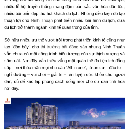
nhiều lễ hội truyền thống mang đậm bản sắc văn hóa dân tộc;
nhiều bãi biển đẹp thu hút khách du lịch. Những điều kiện đó tạo
thuận lợi cho
Ninh Thuận
phát triển nhiều loại hình du lịch, đưa
du lịch trở thành ngành kinh tế quan trọng của tỉnh.
Sở hữu nhiều ưu thế vượt trội trong phát triển kinh tế cũng như
tạo “đòn bẩy” cho
thị trường bất động sản
nhưng Ninh Thuận
vẫn chưa có một công trình biểu tượng của sự thịnh vượng và
sầm uất. Nơi đây vẫn thiếu vắng một quần thể đa tiện ích đẳng
cấp – nơi thỏa mãn mọi nhu cầu “All in one”, từ an cư – đầu tư –
nghỉ dưỡng – vui chơi – giải trí – rèn luyện sức khỏe cho người
dân, đủ để xác lập phong cách sống mới cho cư dân tinh hoa
nơi đây.