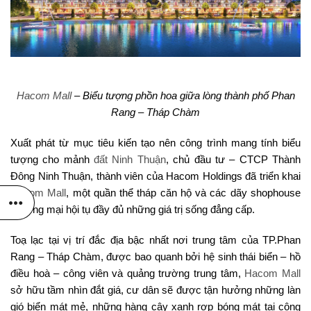
Hacom Mall
– Biểu tượng phồn hoa giữa lòng thành phố Phan
Rang – Tháp Chàm
Xuất phát từ mục tiêu kiến tạo nên công trình mang tính biểu
tượng cho mảnh
đất Ninh Thuận
, chủ đầu tư – CTCP Thành
Đông Ninh Thuận, thành viên của Hacom Holdings đã triển khai
Hacom Mall
, một quần thể tháp căn hộ và các dãy shophouse
thương mại hội tụ đầy đủ những giá trị sống đẳng cấp.
Toạ lạc tại vị trí đắc địa bậc nhất nơi trung tâm của TP.Phan
Rang – Tháp Chàm, được bao quanh bởi hệ sinh thái biển – hồ
điều hoà – công viên và quảng trường trung tâm,
Hacom Mall
sở hữu tầm nhìn đắt giá, cư dân sẽ được tận hưởng những làn
gió biển mát mẻ, những hàng cây xanh rợp bóng mát tại công