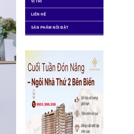
VỊ TRÍ
LIÊN HỆ
SẢN PHẨM NỖI BẬT