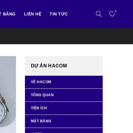
0
T BẰNG
LIÊN HỆ
TIN TỨC
DỰ ÁN HACOM
VỀ HACOM
TỔNG QUAN
TIỆN ÍCH
MẶT BẰNG