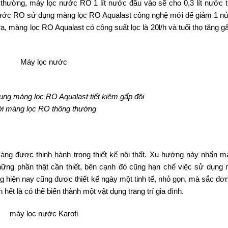
thường, máy lọc nước RO 1 lít nước đầu vào sẽ cho 0,3 lít nước ti
ọc nước RO sử dụng màng lọc RO Aqualast công nghệ mới để giảm 1 n
, màng lọc RO Aqualast có công suất lọc là 20l/h và tuổi thọ tăng g
ng màng lọc RO Aqualast tiết kiêm gấp đôi
ới màng lọc RO thông thường
càng được thịnh hành trong thiết kế nội thất. Xu hướng này nhấn m
i những phần thật cần thiết, bên cạnh đó cũng hạn chế việc sử dụng
ụng hiện nay cũng đươc thiết kế ngày một tinh tế, nhỏ gọn, mà sắc đơ
hết là có thể biến thành một vật dụng trang trí gia đình.