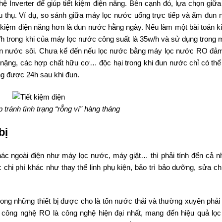
 Inverter để giúp tiết kiệm điện năng. Bên cạnh đó, lựa chọn giữa 
 thụ. Ví dụ, so sánh giữa máy lọc nước uống trực tiếp và ấm đun 
t kiệm điện năng hơn là đun nước hằng ngày. Nếu làm một bài toán ki
h trong khi của máy lọc nước công suất là 35w/h và sử dụng trong 
 đun nước sôi. Chưa kể đến nếu lọc nước bằng máy lọc nước RO đảm
i nặng, các hợp chất hữu cơ… độc hại trong khi đun nước chỉ có thể 
ụng được 24h sau khi đun.
p tránh tình trạng “rỗng ví” hàng tháng
bị
khác ngoài điện như máy lọc nước, máy giặt… thì phải tính đến cả n
 chi phí khác như thay thế linh phụ kiện, bảo trì bảo dưỡng, sửa c
trong những thiết bị được cho là tốn nước thải và thường xuyên phải
y, công nghệ RO là công nghệ hiện đại nhất, mang đến hiệu quả lọc 