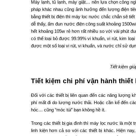
Máy lạnh, tủ lạnh, máy giặt… nên lựa chọn công nghệ
pháp khác nhau cũng ảnh hưởng đến lượng điện tiêu
bằng thiết bị điện thì máy lọc nước chắc chắn sẽ tiế
dễ thấy, ấm đun nước điện công suất khoảng 1500w/
hết khoảng 105w rẻ hơn rất nhiều so với vài phút
có thể loại bỏ được 99.99% vi khuẩn, vi rút, kim loạ
được một số loại vi rút, vi khuẩn, và nước chỉ sử d
Tiết kiệm giú
Tiết kiệm chi phí vận hành thiết 
Đối với các thiết bị liên quan đến các năng lượng 
phí mất đi do lượng nước thải. Hoặc cần kể đến các
hóc… cũng “móc túi” bạn không hề ít.
Trong các thiết bị gia đình thì máy lọc nước là một 
linh kiện hơn cả so với các thiết bị khác. Hiện na