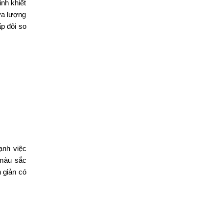
nh khiết
ửa lượng
ấp đôi so
ạnh việc
 màu sắc
n giản có