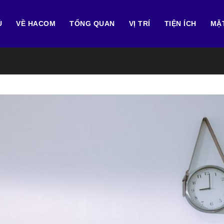
Ủ
VỀ HACOM
TỔNG QUAN
VỊ TRÍ
TIỆN ÍCH
MẶ