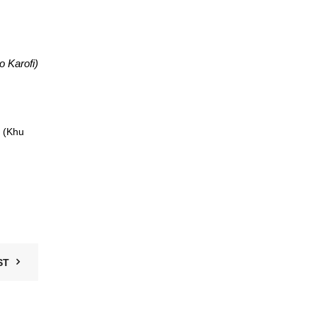
o Karofi)
 (Khu
ST