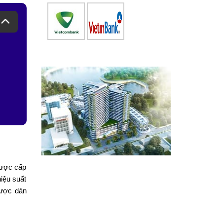
được cấp
iệu suất
được dán