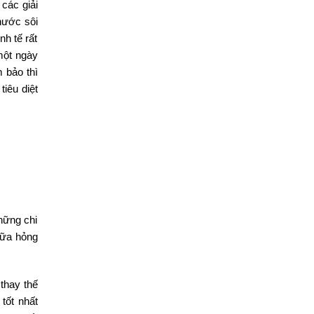
các giải
nước sôi
nh tế rất
một ngày
 bảo thì
tiêu diệt
hững chi
hữa hỏng
 thay thế
tốt nhất