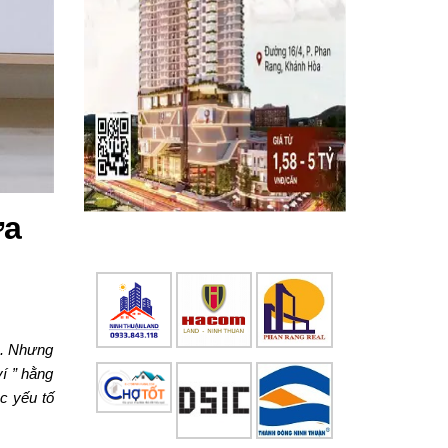
ưa
h. Nhưng
ví ” hằng
ác yếu tố