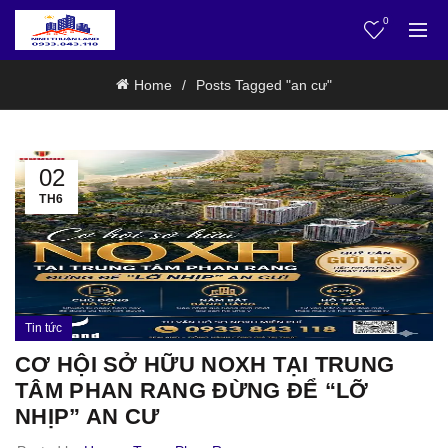
0
Home
Posts Tagged "an cư"
02
TH6
Tin tức
CƠ HỘI SỞ HỮU NOXH TẠI TRUNG
TÂM PHAN RANG ĐỪNG ĐỂ “LỠ
NHỊP” AN CƯ