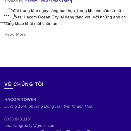
Posted by
Hacom Tower Phan Rang
Quỹ đất trung tâm ngày càng hạn hẹp, trong khi nhu cầu sở hữu
căn hộ tại Hacom Ocean City lại đang tăng vọt. Với những anh chị
đang khao khát một chốn an...
Read More
VỀ CHÚNG TÔI
HACOM TOWER
Đường 16/4, phường Đông Hải, tỉnh Khánh Hòa.
0933.843.118
phanrangrealty@gmail.com