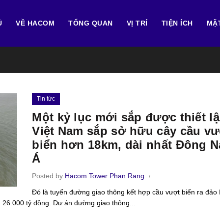
Ủ
VỀ HACOM
TỔNG QUAN
VỊ TRÍ
TIỆN ÍCH
MẶ
Tin tức
Một kỷ lục mới sắp được thiết lậ
Việt Nam sắp sở hữu cây cầu vư
biển hơn 18km, dài nhất Đông 
Á
Posted by
Hacom Tower Phan Rang
Đó là tuyến đường giao thông kết hợp cầu vượt biển ra đảo
n 26.000 tỷ đồng. Dự án đường giao thông...