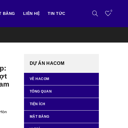
0
T BẰNG
LIÊN HỆ
TIN TỨC
DỰ ÁN HACOM
p:
ợt
VỀ HACOM
Nam
TỔNG QUAN
TIỆN ÍCH
 Hòn
MẶT BẰNG