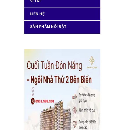
VỊ TRÍ
LIÊN HỆ
SẢN PHẨM NỖI BẬT