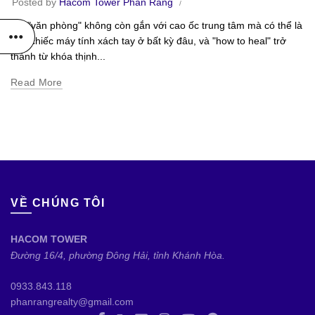
Posted by
Hacom Tower Phan Rang
Khi "văn phòng" không còn gắn với cao ốc trung tâm mà có thể là
một chiếc máy tính xách tay ở bất kỳ đâu, và "how to heal" trở
thành từ khóa thịnh...
Read More
VỀ CHÚNG TÔI
HACOM TOWER
Đường 16/4, phường Đông Hải, tỉnh Khánh Hòa.
0933.843.118
phanrangrealty@gmail.com