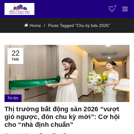
0
Home
Posts Tagged "Chu kỳ bds 2026"
22
TH5
Tin tức
Thị trường bất động sản 2026 “vượt
gió ngược, đón chu kỳ mới”: Cơ hội
cho “nhà định chuẩn”