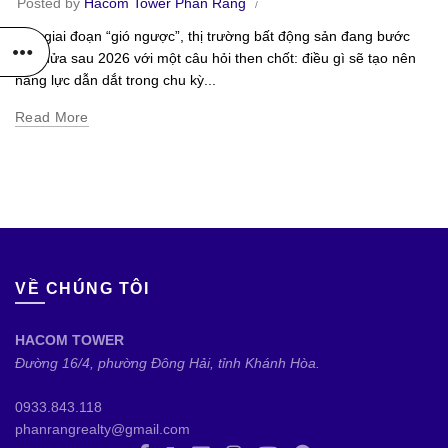
Posted by
Hacom Tower Phan Rang
Sau giai đoạn “gió ngược”, thị trường bất động sản đang bước
vào nửa sau 2026 với một câu hỏi then chốt: điều gì sẽ tạo nên
năng lực dẫn dắt trong chu kỳ...
Read More
VỀ CHÚNG TÔI
HACOM TOWER
Đường 16/4, phường Đông Hải, tỉnh Khánh Hòa.
0933.843.118
phanrangrealty@gmail.com