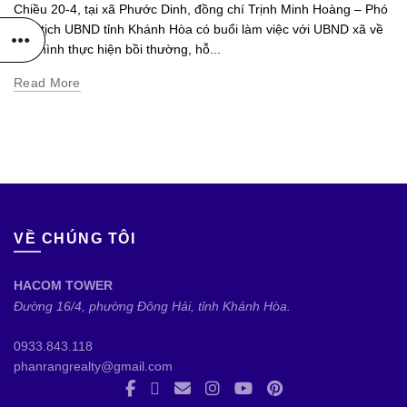
Chiều 20-4, tại xã Phước Dinh, đồng chí Trịnh Minh Hoàng – Phó
Chủ tịch UBND tỉnh Khánh Hòa có buổi làm việc với UBND xã về
tình hình thực hiện bồi thường, hỗ...
Read More
VỀ CHÚNG TÔI
HACOM TOWER
Đường 16/4, phường Đông Hải, tỉnh Khánh Hòa.
0933.843.118
phanrangrealty@gmail.com