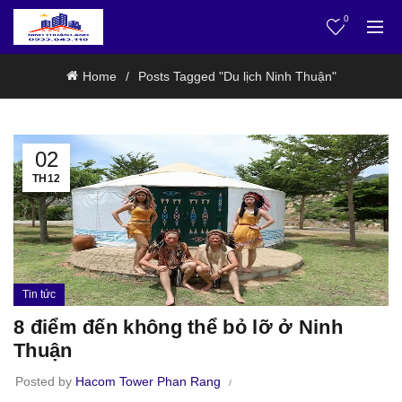
0
Home
Posts Tagged "Du lịch Ninh Thuận"
02
TH12
Tin tức
8 điểm đến không thể bỏ lỡ ở Ninh
Thuận
Posted by
Hacom Tower Phan Rang