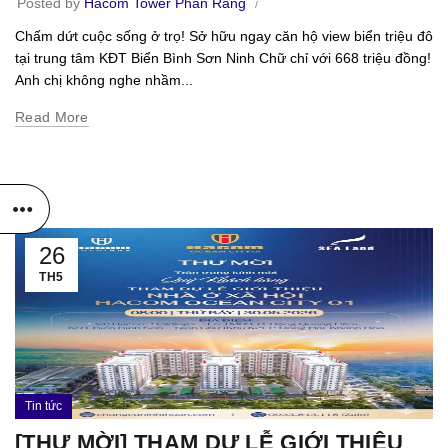
Posted by
Hacom Tower Phan Rang
Chấm dứt cuộc sống ở trọ! Sở hữu ngay căn hộ view biển triệu đô
tại trung tâm KĐT Biển Bình Sơn Ninh Chữ chỉ với 668 triệu đồng!
Anh chị không nghe nhầm...
Read More
26
TH5
Tin tức
[THƯ MỜI] THAM DỰ LỄ GIỚI THIỆU