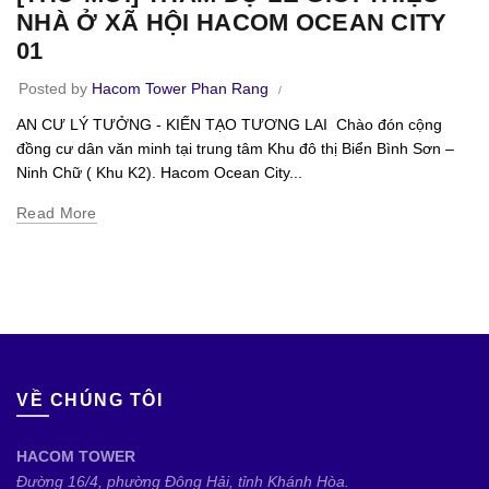
NHÀ Ở XÃ HỘI HACOM OCEAN CITY
01
Posted by
Hacom Tower Phan Rang
AN CƯ LÝ TƯỞNG - KIẾN TẠO TƯƠNG LAI Chào đón cộng
đồng cư dân văn minh tại trung tâm Khu đô thị Biển Bình Sơn –
Ninh Chữ ( Khu K2). Hacom Ocean City...
Read More
VỀ CHÚNG TÔI
HACOM TOWER
Đường 16/4, phường Đông Hải, tỉnh Khánh Hòa.