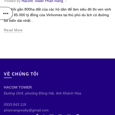
Posted by
Hacom Tower Phan Rang
Thu hồi gần 800ha đất của các hộ dân để làm siêu đô thị ven vịnh
trị giá 85.000 tỷ đồng của Vinhomes tại thủ phủ du lịch có đường
bờ biển dài nhất...
Read More
VỀ CHÚNG TÔI
HACOM TOWER
Đường 16/4, phường Đông Hải, tỉnh Khánh Hòa.
0933.843.118
phanrangrealty@gmail.com