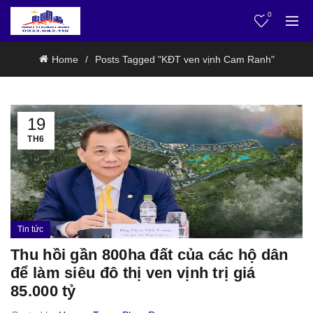
0
Home
Posts Tagged "KĐT ven vịnh Cam Ranh"
19
TH6
Tin tức
Thu hồi gần 800ha đất của các hộ dân
để làm siêu đô thị ven vịnh trị giá
85.000 tỷ