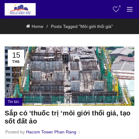
0
Home
Posts Tagged "Môi giới thổi giá"
15
TH6
Tin tức
Sắp có ‘thuốc trị ‘môi giới thổi giá, tạo
sốt đất ảo
Posted by
Hacom Tower Phan Rang