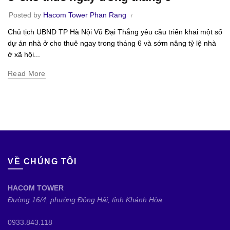
Posted by
Hacom Tower Phan Rang
Chủ tịch UBND TP Hà Nội Vũ Đại Thắng yêu cầu triển khai một số
dự án nhà ở cho thuê ngay trong tháng 6 và sớm nâng tỷ lệ nhà
ở xã hội...
Read More
VỀ CHÚNG TÔI
HACOM TOWER
Đường 16/4, phường Đông Hải, tỉnh Khánh Hòa.
0933.843.118