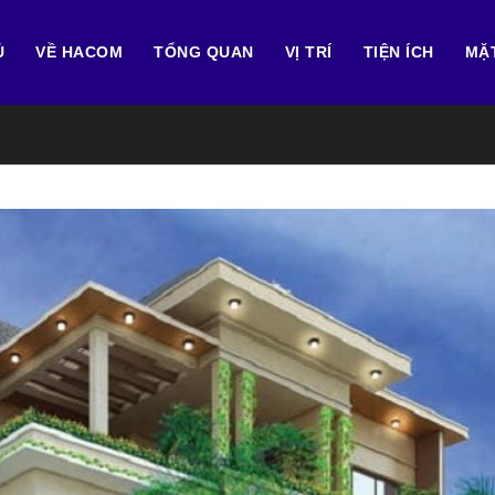
Ủ
VỀ HACOM
TỔNG QUAN
VỊ TRÍ
TIỆN ÍCH
MẶ