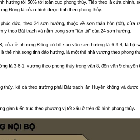
h hưởng tới 50% tới toàn cục phong thủy. Tiếp theo là cửa chính, s
ơng Đông là cửa chính được tính theo phong thủy.
 phúc đức, theo 24 sơn hướng, thuộc về sơn thân hôn (tốt), cửa r
y theo Bát trạch và nằm trong sơn “tấn tài” của 24 sơn hướng.
n 8, cửa ở phương Đông có bộ sao vận sơn hướng là 6-3-4, là bộ s
 là thế nhà song tinh đáo hướng, là một thế nhà vượng theo phong th
g là 3-6-1, vượng theo phong thủy trong vận 8, đến vận 9 chuyển 
g thủy, kể cả theo trường phái Bát trạch lẫn Huyền không và được t
gian kiến trúc theo phương vị tốt xấu ở trên đồ hình phong thủy.