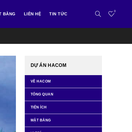
0
T BẰNG
LIÊN HỆ
TIN TỨC
DỰ ÁN HACOM
VỀ HACOM
TỔNG QUAN
TIỆN ÍCH
MẶT BẰNG