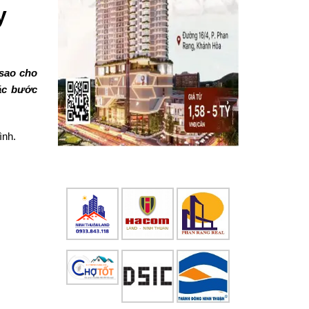
y
 sao cho
các bước
ình.