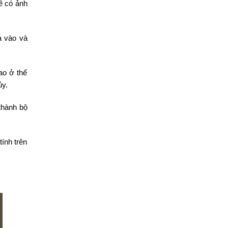
ẽ có ảnh
a vào và
ao ở thế
ủy.
thành bộ
ính trên