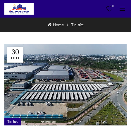
0
Home
Tin tức
30
TH11
Tin tức