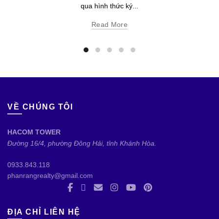
qua hình thức ký...
Read More
VỀ CHÚNG TÔI
HACOM TOWER
Đường 16/4, phường Đông Hải, tỉnh Khánh Hòa.
0933.843.118
phanrangrealty@gmail.com
ĐỊA CHỈ LIÊN HỆ