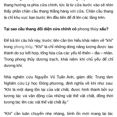
thang hướng ra phía cửa chính, tức là từ cửa bước vào sẽ nhìn
thấy phần chân cầu thang thẳng hàng với cửa. Chân cầu thang
là chỉ khu vực bạn bước lên đầu tiên để đi lên các tầng trên.
Tại sao cầu thang đối diện cửa chính có
phong thủy
xấu?
Để trả lời câu hỏi này, trước tiên cần tìm hiểu khái niệm về “khí”
trong
phong thủy
. “Khí” là chỉ những dòng năng lượng được tạo
thành do sự kết hợp, tổng hòa của các yếu tố thiên – địa – nhân.
Trong phong thủy dương trạch, khái niệm khí chủ yếu để chỉ
dương khí.
Nhà nghiên cứu Nguyễn Vũ Tuấn Anh, giám đốc Trung tâm
Nghiên cứu Lý học Đông phương, định nghĩa về khí như sau:
“Khí là một dạng tồn tại của vật chất, được hình thành bởi sự
tương tác và vận động của những vật thể vật chất, đồng thời
tương tác lên các vật thể vật chất ấy.”
“Khí” cần luân chuyển nhẹ nhàng, bình ổn mới mang lại tác