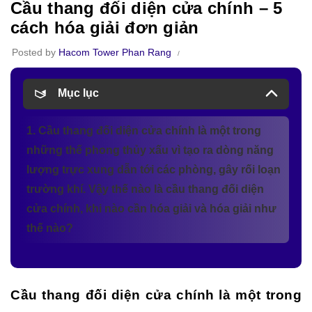
Cầu thang đối diện cửa chính – 5
cách hóa giải đơn giản
Posted by
Hacom Tower Phan Rang
Mục lục
1. Cầu thang đối diện cửa chính là một trong
những thế phong thủy xấu vì tạo ra dòng năng
lượng trực xung dẫn tới các phòng, gây rối loạn
trường khí. Vậy thế nào là cầu thang đối diện
cửa chính, khi nào cần hóa giải và hóa giải như
thế nào?
Cầu thang đối diện cửa chính là một trong