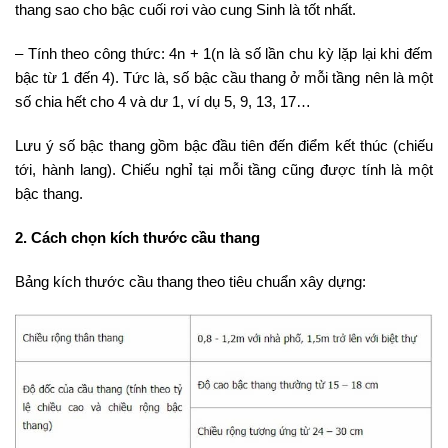
thang sao cho bậc cuối rơi vào cung Sinh là tốt nhất.
– Tính theo công thức: 4n + 1(n là số lần chu kỳ lặp lại khi đếm
bậc từ 1 đến 4). Tức là, số bậc cầu thang ở mỗi tầng nên là một
số chia hết cho 4 và dư 1, ví dụ 5, 9, 13, 17…
Lưu ý số bậc thang gồm bậc đầu tiên đến điểm kết thúc (chiếu
tới, hành lang). Chiếu nghỉ tại mỗi tầng cũng được tính là một
bậc thang.
2. Cách chọn kích thước cầu thang
Bảng kích thước cầu thang theo tiêu chuẩn xây dựng: