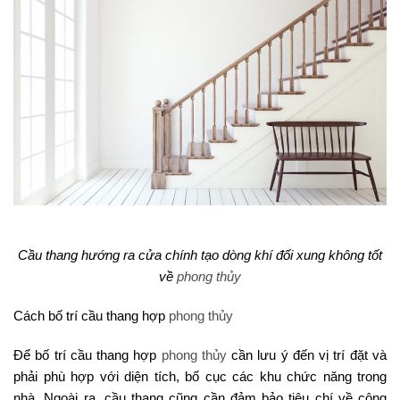
Cầu thang hướng ra cửa chính tạo dòng khí đối xung không tốt
về
phong thủy
Cách bố trí cầu thang hợp
phong thủy
Để bố trí cầu thang hợp
phong thủy
cần lưu ý đến vị trí đặt và
phải phù hợp với diện tích, bố cục các khu chức năng trong
nhà. Ngoài ra, cầu thang cũng cần đảm bảo tiêu chí về công