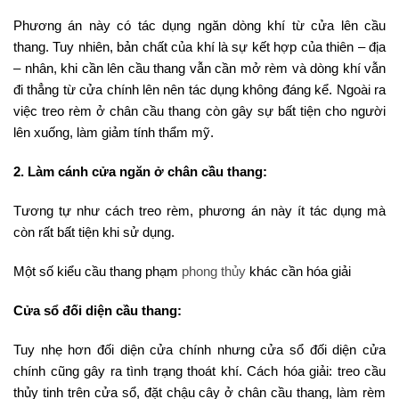
Phương án này có tác dụng ngăn dòng khí từ cửa lên cầu
thang. Tuy nhiên, bản chất của khí là sự kết hợp của thiên – địa
– nhân, khi cần lên cầu thang vẫn cần mở rèm và dòng khí vẫn
đi thẳng từ cửa chính lên nên tác dụng không đáng kể. Ngoài ra
việc treo rèm ở chân cầu thang còn gây sự bất tiện cho người
lên xuống, làm giảm tính thẩm mỹ.
2. Làm cánh cửa ngăn ở chân cầu thang:
Tương tự như cách treo rèm, phương án này ít tác dụng mà
còn rất bất tiện khi sử dụng.
Một số kiểu cầu thang phạm
phong thủy
khác cần hóa giải
Cửa sổ đối diện cầu thang:
Tuy nhẹ hơn đối diện cửa chính nhưng cửa sổ đối diện cửa
chính cũng gây ra tình trạng thoát khí. Cách hóa giải: treo cầu
thủy tinh trên cửa sổ, đặt chậu cây ở chân cầu thang, làm rèm