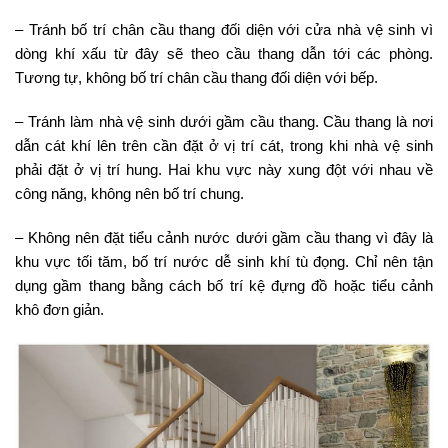
– Tránh bố trí chân cầu thang đối diện với cửa nhà vệ sinh vì
dòng khí xấu từ đây sẽ theo cầu thang dẫn tới các phòng.
Tương tự, không bố trí chân cầu thang đối diện với bếp.
– Tránh làm nhà vệ sinh dưới gầm cầu thang. Cầu thang là nơi
dẫn cát khí lên trên cần đặt ở vị trí cát, trong khi nhà vệ sinh
phải đặt ở vị trí hung. Hai khu vực này xung đột với nhau về
công năng, không nên bố trí chung.
– Không nên đặt tiểu cảnh nước dưới gầm cầu thang vì đây là
khu vực tối tăm, bố trí nước dễ sinh khí tù đọng. Chỉ nên tận
dụng gầm thang bằng cách bố trí kệ đựng đồ hoặc tiểu cảnh
khô đơn giản.