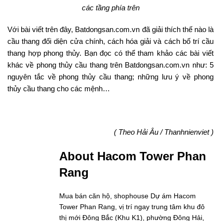
các tầng phía trên
Với bài viết trên đây, Batdongsan.com.vn đã giải thích thế nào là
cầu thang đối diện cửa chính, cách hóa giải và cách bố trí cầu
thang hợp phong thủy. Bạn đọc có thể tham khảo các bài viết
khác về phong thủy cầu thang trên Batdongsan.com.vn như: 5
nguyên tắc về phong thủy cầu thang; những lưu ý về phong
thủy cầu thang cho các mệnh…
( Theo Hải Âu / Thanhnienviet )
About Hacom Tower Phan
Rang
Mua bán căn hộ, shophouse Dự ám Hacom
Tower Phan Rang, vị trí ngay trung tâm khu đô
thị mới Đông Bắc (Khu K1), phường Đông Hải,