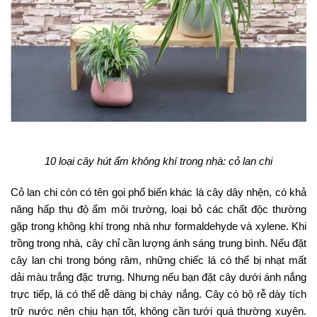
10 loại cây hút ẩm không khí trong nhà: cỏ lan chi
Cỏ lan chi còn có tên gọi phổ biến khác là cây dây nhện, có khả
năng hấp thụ độ ẩm môi trường, loại bỏ các chất độc thường
gặp trong không khí trong nhà như formaldehyde và xylene. Khi
trồng trong nhà, cây chỉ cần lượng ánh sáng trung bình. Nếu đặt
cây lan chi trong bóng râm, những chiếc lá có thể bị nhạt mất
dải màu trắng đặc trưng. Nhưng nếu bạn đặt cây dưới ánh nắng
trực tiếp, lá có thể dễ dàng bị cháy nắng. Cây có bộ rễ dày tích
trữ nước nên chịu hạn tốt, không cần tưới quá thường xuyên.