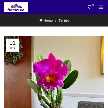
0
Home
Tin tức
01
TH9