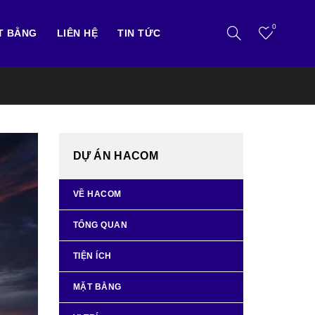
0
T BẰNG
LIÊN HỆ
TIN TỨC
DỰ ÁN HACOM
VỀ HACOM
TỔNG QUAN
TIỆN ÍCH
MẶT BẰNG