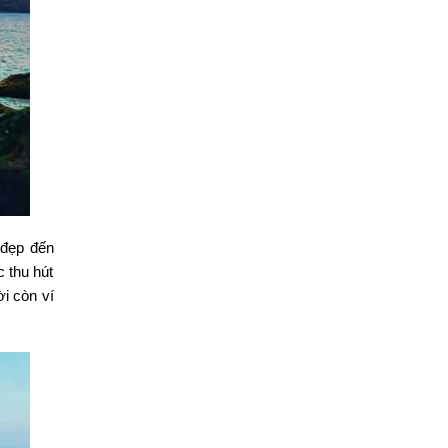
 đẹp đến
 thu hút
i còn ví