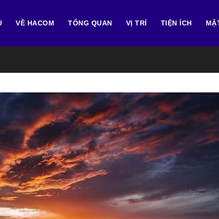
Ủ
VỀ HACOM
TỔNG QUAN
VỊ TRÍ
TIỆN ÍCH
MẶ