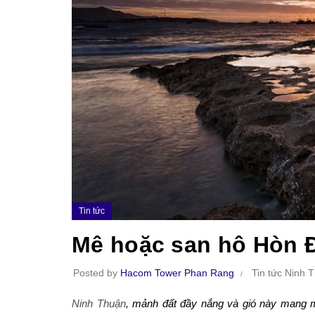
Tin tức
Mê hoặc san hô Hòn Đ
Posted by
Hacom Tower Phan Rang
Tin tức Ninh 
Ninh Thuận
, mảnh đất đầy nắng và gió này mang mộ