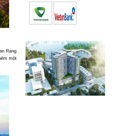
han Rang
thêm một