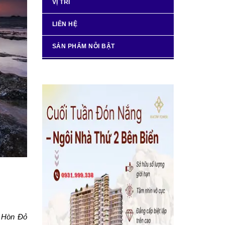
VỊ TRÍ
LIÊN HỆ
SẢN PHẨM NỖI BẬT
ở Hòn Đỏ