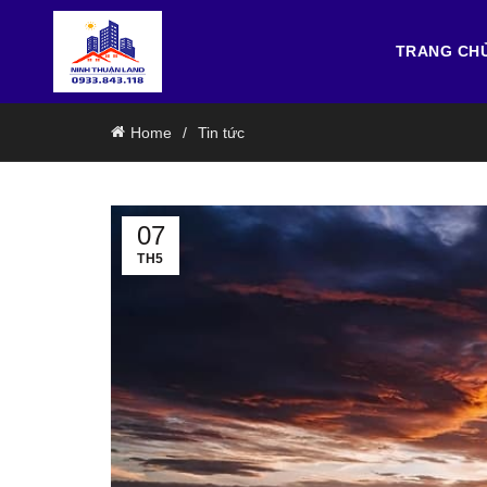
TRANG CH
Home
Tin tức
07
TH5