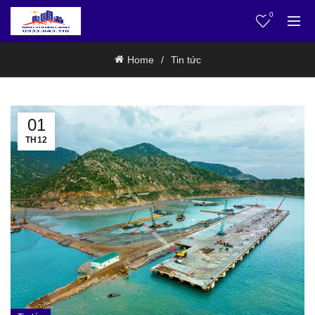
0
Home
Tin tức
01
TH12