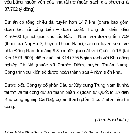
yếu bằng nguồn vốn của nhà tài trợ (ngân sách địa phương là
37,762 tỷ đồng).
Dự án có tổng chiều dài tuyến hơn 14,7 km (chưa bao gồm
đoạn kết nối cảng biển – đoạn cuối). Trong đó, điểm đầu
Km0+00 tại nút giao cao tốc Bắc – Nam với đường tỉnh 709
(thuộc xã Nhị Hà 3, huyện Thuận Nam), sau đó tuyến sẽ đi về
phía Đông Nam khoảng 9,8 km để giao cắt với Quốc lộ 1A (tại
Km 1578+900); điểm cuối tại K14+795,5 giáp ranh với Khu công
nghiệp Cà Ná (thuộc xã Phước Diêm, huyện Thuân Nam).
Công trình dự kiến sẽ được hoàn thành sau 4 năm triển khai.
Được biết, Công ty cổ phần Đầu tư Xây dựng Trung Nam là nhà
tài trợ và thi công dự án thành phần 2 (đoạn từ Quốc lộ 1A đến
Khu công nghiệp Cà Ná); dự án thành phần 1 có 7 nhà thầu thi
công.
(Theo Baodautu )
Link bài viết gốc:
https://baodautu.vn/ninh-thuan-khoi-cong-