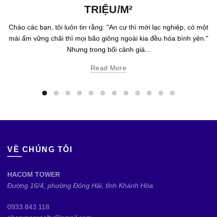
TRIỆU/M²
Chào các bạn, tôi luôn tin rằng: "An cư thì mới lạc nghiệp, có một
mái ấm vững chãi thì mọi bão giông ngoài kia đều hóa bình yên."
Nhưng trong bối cảnh giá...
Read More
VỀ CHÚNG TÔI
HACOM TOWER
Đường 16/4, phường Đông Hải, tỉnh Khánh Hòa.
0933.843.118