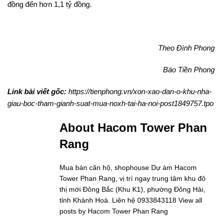
đồng đến hơn 1,1 tỷ đồng.
Theo Đình Phong
Báo Tiền Phong
Link bài viết gốc:
https://tienphong.vn/xon-xao-dan-o-khu-nha-
giau-boc-tham-gianh-suat-mua-noxh-tai-ha-noi-post1849757.tpo
About Hacom Tower Phan
Rang
Mua bán căn hộ, shophouse Dự ám Hacom
Tower Phan Rang, vị trí ngay trung tâm khu đô
thị mới Đông Bắc (Khu K1), phường Đông Hải,
tỉnh Khánh Hoà. Liên hệ 0933843118
View all
posts by Hacom Tower Phan Rang