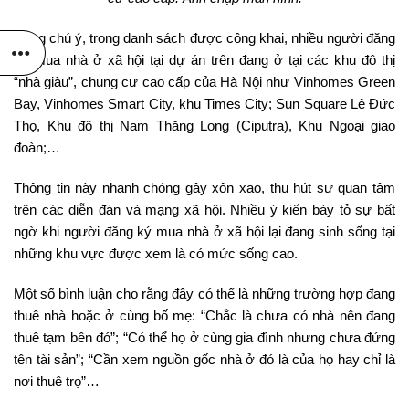
Đáng chú ý, trong danh sách được công khai, nhiều người đăng
ký mua nhà ở xã hội tại dự án trên đang ở tại các khu đô thị
“nhà giàu”, chung cư cao cấp của Hà Nội như Vinhomes Green
Bay, Vinhomes Smart City, khu Times City; Sun Square Lê Đức
Thọ, Khu đô thị Nam Thăng Long (Ciputra), Khu Ngoại giao
đoàn;…
Thông tin này nhanh chóng gây xôn xao, thu hút sự quan tâm
trên các diễn đàn và mạng xã hội. Nhiều ý kiến bày tỏ sự bất
ngờ khi người đăng ký mua nhà ở xã hội lại đang sinh sống tại
những khu vực được xem là có mức sống cao.
Một số bình luận cho rằng đây có thể là những trường hợp đang
thuê nhà hoặc ở cùng bố mẹ: “Chắc là chưa có nhà nên đang
thuê tạm bên đó”; “Có thể họ ở cùng gia đình nhưng chưa đứng
tên tài sản”; “Cần xem nguồn gốc nhà ở đó là của họ hay chỉ là
nơi thuê trọ”…