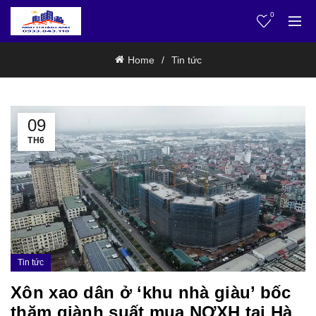
0
Home
Tin tức
09
TH6
Tin tức
Xôn xao dân ở ‘khu nhà giàu’ bốc
thăm giành suất mua NƠXH tại Hà