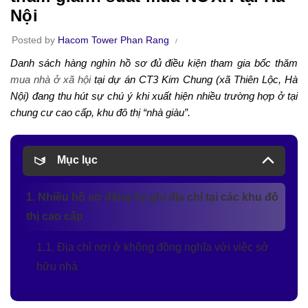
Nội
Posted by
Hacom Tower Phan Rang
Danh sách hàng nghìn hồ sơ đủ điều kiện tham gia bốc thăm
mua nhà ở xã hội
tại dự án CT3 Kim Chung (xã Thiên Lộc, Hà
Nội) đang thu hút sự chú ý khi xuất hiện nhiều trường hợp ở tại
chung cư cao cấp, khu đô thị “nhà giàu”.
Mục lục
1. Nhiều hồ sơ đăng ký ghi địa chỉ tại các khu đô
thị cao cấp
1.1. Địa chỉ nơi ở không đồng nghĩa với việc sở
hữu nhà