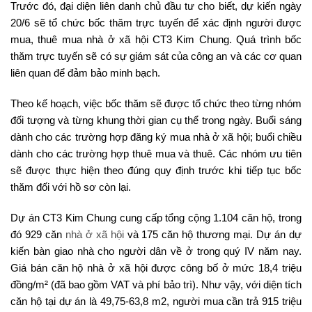
Trước đó, đại diện liên danh chủ đầu tư cho biết, dự kiến ngày
20/6 sẽ tổ chức bốc thăm trực tuyến để xác định người được
mua, thuê mua nhà ở xã hội CT3 Kim Chung. Quá trình bốc
thăm trực tuyến sẽ có sự giám sát của công an và các cơ quan
liên quan để đảm bảo minh bạch.
Theo kế hoạch, việc bốc thăm sẽ được tổ chức theo từng nhóm
đối tượng và từng khung thời gian cụ thể trong ngày. Buổi sáng
dành cho các trường hợp đăng ký mua nhà ở xã hội; buổi chiều
dành cho các trường hợp thuê mua và thuê. Các nhóm ưu tiên
sẽ được thực hiện theo đúng quy định trước khi tiếp tục bốc
thăm đối với hồ sơ còn lại.
Dự án CT3 Kim Chung cung cấp tổng cộng 1.104 căn hộ, trong
đó 929 căn
nhà ở xã hội
và 175 căn hộ thương mại. Dự án dự
kiến bàn giao nhà cho người dân về ở trong quý IV năm nay.
Giá bán căn hộ nhà ở xã hội được công bố ở mức 18,4 triệu
đồng/m² (đã bao gồm VAT và phí bảo trì). Như vậy, với diện tích
căn hộ tại dự án là 49,75-63,8 m2, người mua cần trả 915 triệu