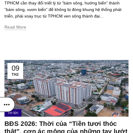
TPHCM cần thay đổi triết lý từ “bám sông, hướng biển” thành
“bám sông, vươn biển” để không bị đóng khung hệ thống phát
triển, phải xoay trục từ TPHCM ven sông thành đại...
Read More
09
TH2
Tin tức
BĐS 2026: Thời của “Tiền tươi thóc
thật”, cơn ác mộng của những tay lướt