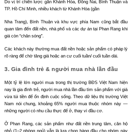
Do vị trí chiến lược gần Khánh Hòa, Đồng Nai, Bình Thuận và
TP. Hồ Chí Minh, nhiều khách từ Khánh Hòa (gần
Nha Trang), Bình Thuận và khu vực phía Nam cũng bắt đầu
quan tâm đến đất nền, nhà phố và các dự án tại Phan Rang khi
giá còn “chân sóng”.
Các khách này thường mua đất nền hoặc sản phẩm có pháp lý
rõ ràng để chờ tăng giá hoặc an cư cuối tuần/ cuối tuần dài.
3. Gia đình trẻ & người mua nhà lần đầu
Một tỷ lệ lớn người mua trong thị trường BĐS Việt Nam hiện
nay là gia đình trẻ, người mua nhà lần đầu tìm sản phẩm với giá
vừa túi tiền để ổn định cuộc sống. Theo dữ liệu thị trường Việt
Nam nói chung, khoảng 65% người mua thuộc nhóm này —
những người có nhu cầu thực để ở, thay vì đầu cơ.
Ở Phan Rang, các sản phẩm như đất nền trung tâm, căn hộ
nhỏ (1–2 phòng ngủ) vẫn là lựa chọn hàng đầu cho nhóm này