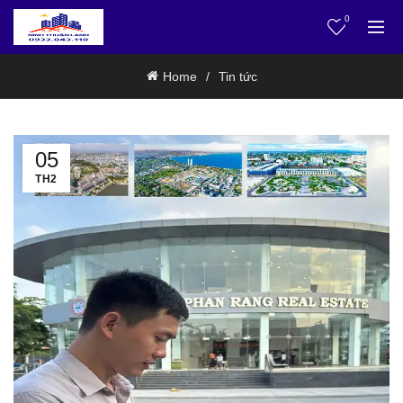
0
Home
Tin tức
05
TH2