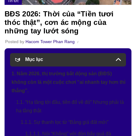
Tin tức
BĐS 2026: Thời của “Tiền tươi
thóc thật”, cơn ác mộng của
những tay lướt sóng
Posted by
Hacom Tower Phan Rang
Mục lục
1. Năm 2026, thị trường bất động sản (BĐS)
không còn là một cuộc chơi “ai nhanh tay hơn thì
thắng”.
1.1. “Hạ tầng tới đâu, tiền đổ về đó” Nhưng phải là
hạ tầng thật
1.1.1. Sự thanh lọc từ “Bảng giá đất mới”
1.1.1.1. Nói “Không” với đòn bẩy quá đà