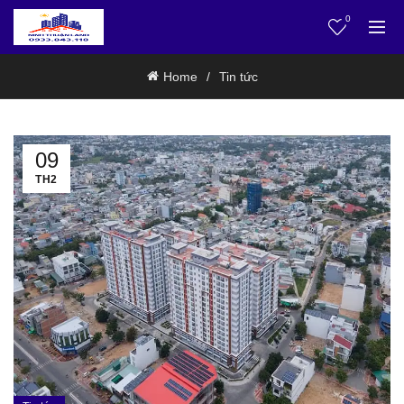
0
Home
Tin tức
09
TH2