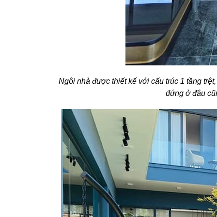
Ngôi nhà ᵭược thiết kế với cấu trúc 1 tầng trệ
đứng ở ᵭâu cũn