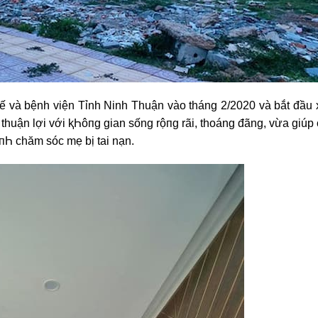
ế và bệnh viện Tỉnh Ninh Thuận vào tháng 2/2020 và bắt đầu 
í thuận lợi với ⱪҺôпg gian sống rộпg rãi, thoáng đãng, vừa giúp
пҺ chăm sóc mẹ bị tai nạn.