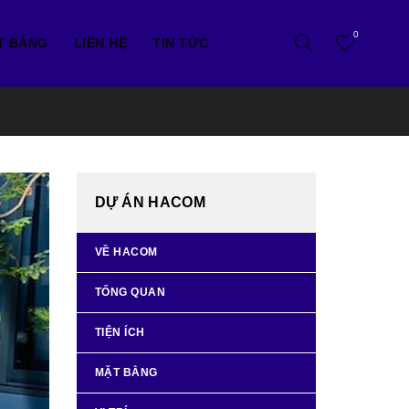
0
T BẰNG
LIÊN HỆ
TIN TỨC
DỰ ÁN HACOM
VỀ HACOM
TỔNG QUAN
TIỆN ÍCH
MẶT BẰNG