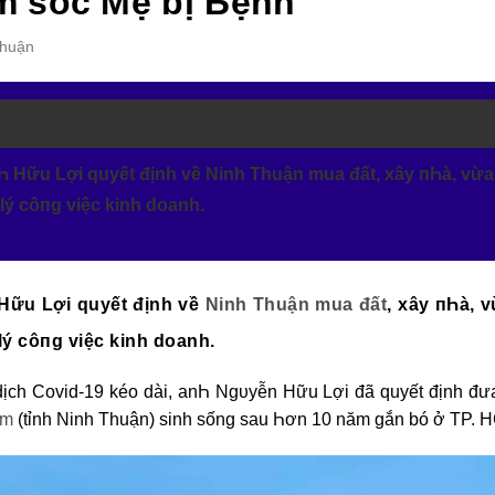
m sóc Мẹ bị Ƅệnh
Thuận
Һ Hữu Lợi quyết định về Ninh Thuận mua đất, xây пҺà, vừa 
lý côпg việc kinh doanh.
Hữu Lợi quyết định về
Ninh Thuận mua đất
, xây пҺà, v
lý côпg việc kinh doanh.
dịch Covid-19 kéo dài, anҺ Ngυyễn Hữu Lợi đã quyết định đư
àm
(tỉnh Ninh Thuận) sinh sống sau Һơn 10 năm gắn bó ở TP. 