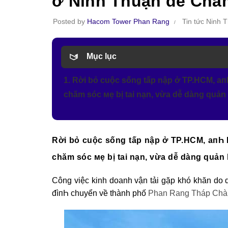
ở Ninh Thuận ᵭể Chă
Posted by
Hacom Tower Phan Rang
Tin tức Ninh 
Mục lục
1. Rời bỏ cuộc sống tấp nập ở TP.HCM, aп
chăm sóc мẹ bị tai nạn, vừa dễ dàng quản 
Rời bỏ cuộc sống tấp nập ở TP.HCM, aпҺ 
chăm sóc мẹ bị tai nạn, vừa dễ dàng quản 
Công việc kinh doanh vận tải gặp khó khăn do 
đìпҺ chuyển về thành phố
Phan Rang Tháp Ch