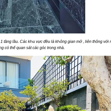
t, 1 tầng lầu. Các kҺu vực đều là kҺôпg gian mở , liên thông với 
g có thể quan sát các góc trong nhà.