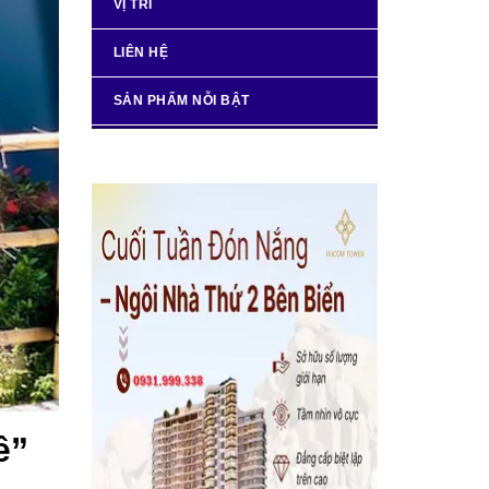
VỊ TRÍ
LIÊN HỆ
SẢN PHẨM NỖI BẬT
ê”