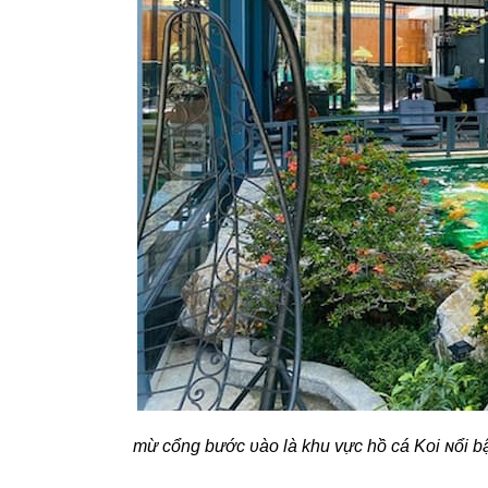
тừ cổng bước ʋào là khu vực hồ cá Koi ɴổi bậ