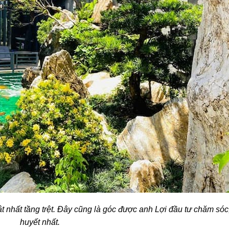
t nhất tầng trệt. Đây cũng là góc ᵭược anh Lợi đầu tư chăm sóc
huyết nhất.