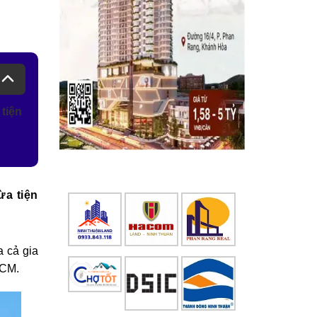
tiện
ừa tiện
a cả gia
HCM.