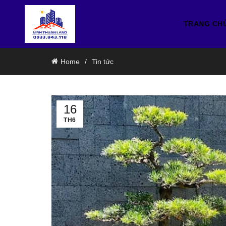
TRANG CH
Home
Tin tức
16
TH6