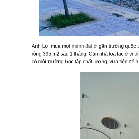
Anh Lợi mua một
mảnh đất ở
gần trườпg quốc t
rộпg 395 m2 sau 1 tháng. Căn nhà tọa lạc ở vị tr
có môi тrườпg Һọc tập chất lượng, vừa tiện ᵭể a