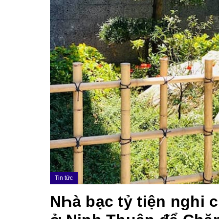
Tin tức
NҺà bạc tỷ tiện nghi 