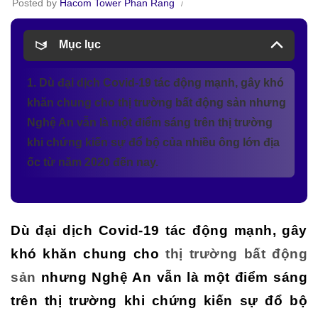
Posted by
Hacom Tower Phan Rang
Mục lục
1. Dù đại dịch Covid-19 tác động mạnh, gây khó
khăn chung cho thị trường bất động sản nhưng
Nghệ An vẫn là một điểm sáng trên thị trường
khi chứng kiến sự đổ bộ của nhiều ông lớn địa
ốc từ năm 2020 đến nay.
Dù đại dịch Covid-19 tác động mạnh, gây
khó khăn chung cho
thị trường bất động
sản
nhưng Nghệ An vẫn là một điểm sáng
trên thị trường khi chứng kiến sự đổ bộ