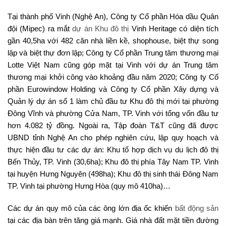
Tại thành phố Vinh (Nghệ An), Công ty Cổ phần Hóa dầu Quân
đội (Mipec) ra mắt
dự án Khu đô thị
Vinh Heritage có diện tích
gần 40,5ha với 482 căn nhà liền kề, shophouse, biệt thự song
lập và biệt thự đơn lập; Công ty Cổ phần Trung tâm thương mại
Lotte Việt Nam cũng góp mặt tại Vinh với dự án Trung tâm
thương mại khởi công vào khoảng đầu năm 2020; Công ty Cổ
phần Eurowindow Holding và Công ty Cổ phần Xây dựng và
Quản lý dự án số 1 làm chủ đầu tư Khu đô thị mới tại phường
Đông Vĩnh và phường Cửa Nam, TP. Vinh với tổng vốn đầu tư
hơn 4.082 tỷ đồng. Ngoài ra, Tập đoàn T&T cũng đã được
UBND tỉnh Nghệ An cho phép nghiên cứu, lập quy hoạch và
thực hiện đầu tư các dự án: Khu tổ hợp dịch vụ du lịch đô thị
Bến Thủy, TP. Vinh (30,6ha); Khu đô thị phía Tây Nam TP. Vinh
tại huyện Hưng Nguyên (498ha); Khu đô thị sinh thái Đông Nam
TP. Vinh tại phường Hưng Hòa (quy mô 410ha)…
Các dự án quy mô của các ông lớn địa ốc khiến
bất động sản
tại các địa bàn trên tăng giá mạnh. Giá nhà đất mặt tiền đường