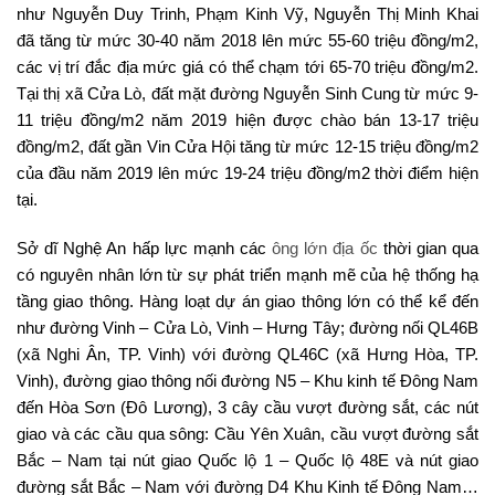
như Nguyễn Duy Trinh, Phạm Kinh Vỹ, Nguyễn Thị Minh Khai
đã tăng từ mức 30-40 năm 2018 lên mức 55-60 triệu đồng/m2,
các vị trí đắc địa mức giá có thể chạm tới 65-70 triệu đồng/m2.
Tại thị xã Cửa Lò, đất mặt đường Nguyễn Sinh Cung từ mức 9-
11 triệu đồng/m2 năm 2019 hiện được chào bán 13-17 triệu
đồng/m2, đất gần Vin Cửa Hội tăng từ mức 12-15 triệu đồng/m2
của đầu năm 2019 lên mức 19-24 triệu đồng/m2 thời điểm hiện
tại.
Sở dĩ Nghệ An hấp lực mạnh các
ông lớn địa ốc
thời gian qua
có nguyên nhân lớn từ sự phát triển mạnh mẽ của hệ thống hạ
tầng giao thông. Hàng loạt dự án giao thông lớn có thể kể đến
như đường Vinh – Cửa Lò, Vinh – Hưng Tây; đường nối QL46B
(xã Nghi Ân, TP. Vinh) với đường QL46C (xã Hưng Hòa, TP.
Vinh), đường giao thông nối đường N5 – Khu kinh tế Đông Nam
đến Hòa Sơn (Đô Lương), 3 cây cầu vượt đường sắt, các nút
giao và các cầu qua sông: Cầu Yên Xuân, cầu vượt đường sắt
Bắc – Nam tại nút giao Quốc lộ 1 – Quốc lộ 48E và nút giao
đường sắt Bắc – Nam với đường D4 Khu Kinh tế Đông Nam…