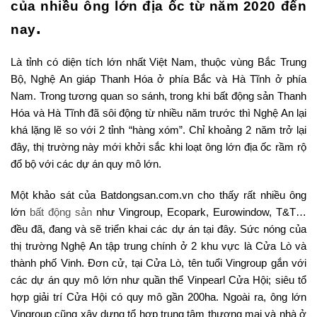
của nhiều ông lớn địa ốc từ năm 2020 đến
.
nay
Là tỉnh có diện tích lớn nhất Việt Nam, thuộc vùng Bắc Trung
Bộ, Nghệ An giáp Thanh Hóa ở phía Bắc và Hà Tĩnh ở phía
Nam. Trong tương quan so sánh, trong khi bất động sản Thanh
Hóa và Hà Tĩnh đã sôi động từ nhiều năm trước thì Nghệ An lại
khá lặng lẽ so với 2 tỉnh “hàng xóm”. Chỉ khoảng 2 năm trở lại
đây, thị trường này mới khởi sắc khi loạt ông lớn địa ốc rầm rộ
đổ bộ với các dự án quy mô lớn.
Một khảo sát của Batdongsan.com.vn cho thấy rất nhiều ông
lớn
bất động sản
như Vingroup, Ecopark, Eurowindow, T&T…
đều đã, đang và sẽ triển khai các dự án tại đây. Sức nóng của
thị trường Nghệ An tập trung chính ở 2 khu vực là Cửa Lò và
thành phố Vinh. Đơn cử, tại Cửa Lò, tên tuổi Vingroup gắn với
các dự án quy mô lớn như quần thể Vinpearl Cửa Hội; siêu tổ
hợp giải trí Cửa Hội có quy mô gần 200ha. Ngoài ra, ông lớn
Vingroup cũng xây dựng tổ hợp trung tâm thương mại và nhà ở