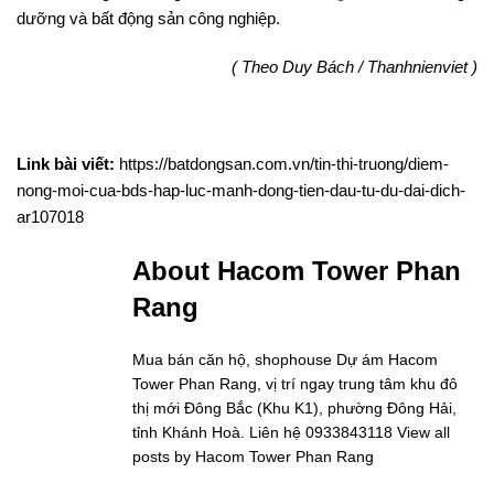
dưỡng và bất động sản công nghiệp.
( Theo Duy Bách / Thanhnienviet )
Link bài viết:
https://batdongsan.com.vn/tin-thi-truong/diem-
nong-moi-cua-bds-hap-luc-manh-dong-tien-dau-tu-du-dai-dich-
ar107018
About Hacom Tower Phan
Rang
Mua bán căn hộ, shophouse Dự ám Hacom
Tower Phan Rang, vị trí ngay trung tâm khu đô
thị mới Đông Bắc (Khu K1), phường Đông Hải,
tỉnh Khánh Hoà. Liên hệ 0933843118
View all
posts by Hacom Tower Phan Rang