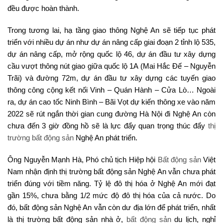
đều được hoàn thành.
Trong tương lai, hạ tầng giao thông Nghệ An sẽ tiếp tục phát
triển với nhiều dự án như dự án nâng cấp giai đoạn 2 tỉnh lộ 535,
dự án nâng cấp, mở rộng quốc lộ 46, dự án đầu tư xây dựng
cầu vượt thông nút giao giữa quốc lộ 1A (Mai Hắc Đế – Nguyễn
Trãi) và đường 72m, dự án đầu tư xây dựng các tuyến giao
thông công cộng kết nối Vinh – Quán Hành – Cửa Lò… Ngoài
ra, dự án cao tốc Ninh Bình – Bãi Vọt dự kiến thông xe vào năm
2022 sẽ rút ngắn thời gian cung đường Hà Nội đi Nghệ An còn
chưa đến 3 giờ đồng hồ sẽ là lực đẩy quan trọng thúc đẩy
thị
trường bất động sản
Nghệ An phát triển.
Ông Nguyễn Mạnh Hà, Phó chủ tịch Hiệp hội
Bất động sản
Việt
Nam nhận định thị trường bất động sản Nghệ An vẫn chưa phát
triển đúng với tiềm năng. Tỷ lệ đô thị hóa ở Nghệ An mới đạt
gần 15%, chưa bằng 1/2 mức độ đô thị hóa của cả nước. Do
đó, bất động sản Nghệ An vẫn còn dư địa lớn để phát triển, nhất
là thị trường bất động sản nhà ở,
bất động sản
du lịch, nghỉ