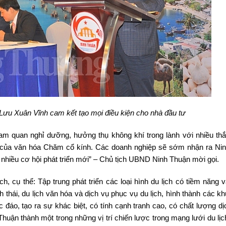
Lưu Xuân Vĩnh cam kết tạo mọi điều kiện cho nhà đầu tư
ham quan nghỉ dưỡng, hưởng thụ không khí trong lành với nhiều th
p của văn hóa Chăm cổ kính. Các doanh nghiệp sẽ sớm nhận ra Ni
có nhiều cơ hội phát triển mới” – Chủ tịch UBND Ninh Thuận mời gọi.
, cụ thể: Tập trung phát triển các loại hình du lịch có tiềm năng v
nh thái, du lịch văn hóa và dịch vụ phục vụ du lịch, hình thành các kh
 đáo, tạo ra sự khác biệt, có tính cạnh tranh cao, có chất lượng dị
Thuận thành một trong những vị trí chiến lược trong mạng lưới du lị