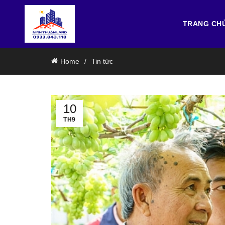
TRANG CH
Home
Tin tức
10
TH9