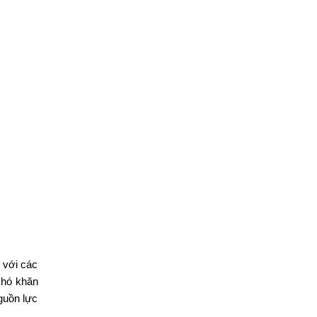
 với các
khó khăn
guồn lực