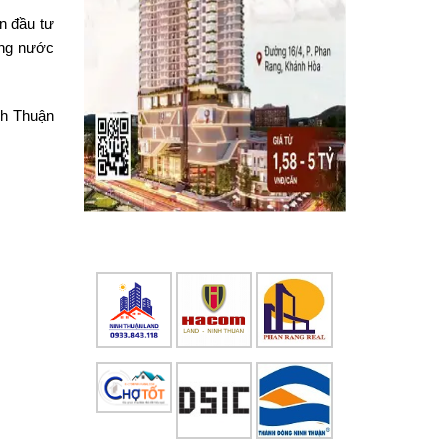
án đầu tư
rong nước
nh Thuận