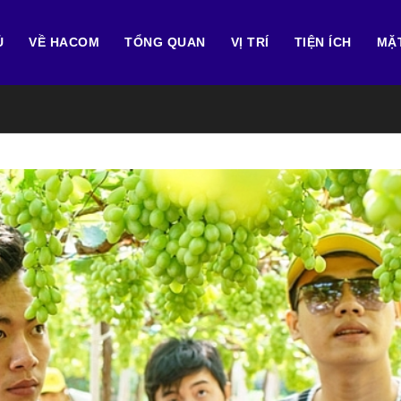
Ủ
VỀ HACOM
TỔNG QUAN
VỊ TRÍ
TIỆN ÍCH
MẶ