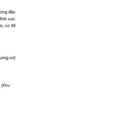
ương đầu
lĩnh vực
đó, có 48
uong.vn)
 (Khu