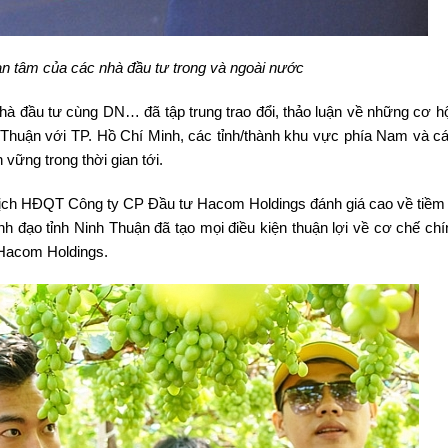
an tâm của các nhà đầu tư trong và ngoài nước
, nhà đầu tư cùng DN… đã tập trung trao đổi, thảo luận về những cơ h
inh Thuận với TP. Hồ Chí Minh, các tỉnh/thành khu vực phía Nam và c
vững trong thời gian tới.
 tịch HĐQT Công ty CP Đầu tư Hacom Holdings đánh giá cao về tiềm
h đạo tỉnh Ninh Thuận đã tạo mọi điều kiện thuận lợi về cơ chế chí
 Hacom Holdings.