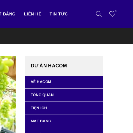
0
T BẰNG
LIÊN HỆ
TIN TỨC
DỰ ÁN HACOM
VỀ HACOM
TỔNG QUAN
TIỆN ÍCH
MẶT BẰNG