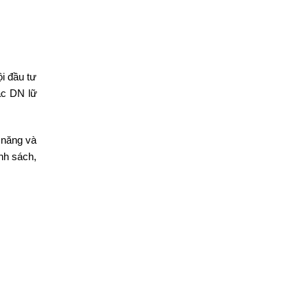
ội đầu tư
ác DN lữ
 năng và
nh sách,