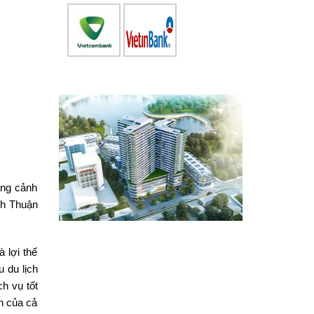
ắng cảnh
nh Thuận
à lợi thế
u du lịch
ch vụ tốt
ch của cả