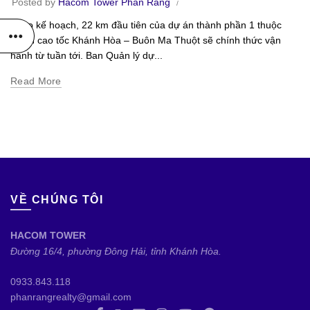
Posted by
Hacom Tower Phan Rang
Theo kế hoạch, 22 km đầu tiên của dự án thành phần 1 thuộc
tuyến cao tốc Khánh Hòa – Buôn Ma Thuột sẽ chính thức vận
hành từ tuần tới. Ban Quản lý dự...
Read More
VỀ CHÚNG TÔI
HACOM TOWER
Đường 16/4, phường Đông Hải, tỉnh Khánh Hòa.
0933.843.118
phanrangrealty@gmail.com