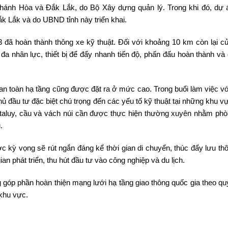
 Khánh Hòa và Đắk Lắk, do Bộ Xây dựng quản lý. Trong khi đó, dự 
k Lắk và do UBND tỉnh này triển khai.
 đã hoàn thành thông xe kỹ thuật. Đối với khoảng 10 km còn lại c
 đa nhân lực, thiết bị để đẩy nhanh tiến độ, phấn đấu hoàn thành và
 an toàn hạ tầng cũng được đặt ra ở mức cao. Trong buổi làm việc 
 đầu tư đặc biệt chú trọng đến các yếu tố kỹ thuật tại những khu vự
ái taluy, cầu và vách núi cần được thực hiện thường xuyên nhằm ph
.
 kỳ vọng sẽ rút ngắn đáng kể thời gian di chuyển, thúc đẩy lưu th
an phát triển, thu hút đầu tư vào công nghiệp và du lịch.
góp phần hoàn thiện mạng lưới hạ tầng giao thông quốc gia theo qu
 khu vực.