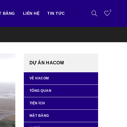
0
T BẰNG
LIÊN HỆ
TIN TỨC
DỰ ÁN HACOM
VỀ HACOM
TỔNG QUAN
TIỆN ÍCH
MẶT BẰNG