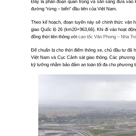
Đây là phân đoạn quan trọng và sẵn sàng đưa vào 
đường “rừng – biển” đầu tiên của Việt Nam.
Theo kế hoạch, đoạn tuyến này sẽ chính thức vận hàn
giao Quốc lộ 26 (km20+963,66). Khi đi vào hoạt động
đồng thời liên thông với
cao tốc Vân Phong – Nha Tr
Để chuẩn bị cho thời điểm thông xe, chủ đầu tư đã h
Việt Nam và Cục Cảnh sát giao thông. Các phương án
kỹ lưỡng nhằm bảo đảm an toàn tối đa cho phương ti