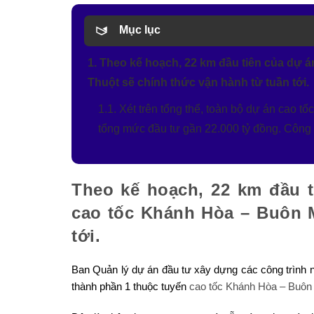
Mục lục
1. Theo kế hoạch, 22 km đầu tiên của dự 
Thuột sẽ chính thức vận hành từ tuần tới.
1.1. Xét trên tổng thể, toàn bộ dự án cao 
tổng mức đầu tư gần 22.000 tỷ đồng. Công 
Theo kế hoạch, 22 km đầu t
cao tốc Khánh Hòa – Buôn M
tới.
Ban Quản lý dự án đầu tư xây dựng các công trình n
thành phần 1 thuộc tuyến
cao tốc Khánh Hòa – Buôn