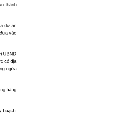
án thành
ủa dự án
 đưa vào
với UBND
c có địa
òng ngừa
ông hàng
y hoạch,