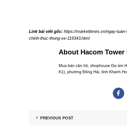
Link bài viêt gốc:
https://markettimes.vn/ngay-tuan-
chinh-thuc-thong-xe-119343.html
About Hacom Tower
Mua bán căn hộ, shophouse Dự ám Hac
K1), phường Đông Hải, tỉnh Khánh H
PREVIOUS POST