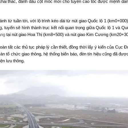
khai thác, đánh dấu cột mốc mới cho tuyến cao tốc được mệnh dan
h từ tuần tới, với lộ trình kéo dài từ nút giao Quốc lộ 1 (km0+000)
, tuyến sẽ hình thành trục kết nối quan trọng giữa Quốc lộ 1 và Quố
ang
tại nút giao Hoa Thị (km8+500) và nút giao Kim Cương (km20+30
oàn tất các thủ tục pháp lý cần thiết, đồng thời lấy ý kiến của Cục
 tổ chức giao thông, hệ thống biển báo, đèn tín hiệu cũng đã được
ện lưu thông.