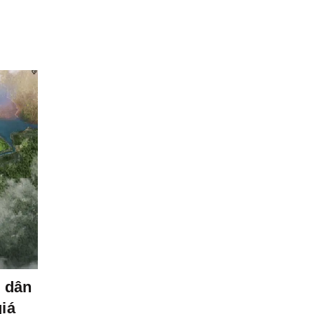
19
TH6
Tin tức
ộ dân
Nhà đầu tư dồn sự chú ý về phía 
giá
chung cư Hà Nội giảm giá