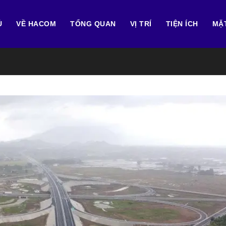
Ủ
VỀ HACOM
TỔNG QUAN
VỊ TRÍ
TIỆN ÍCH
MẶ