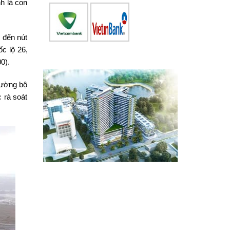
h là con
 đến nút
c lộ 26,
0).
 Đường bộ
 rà soát