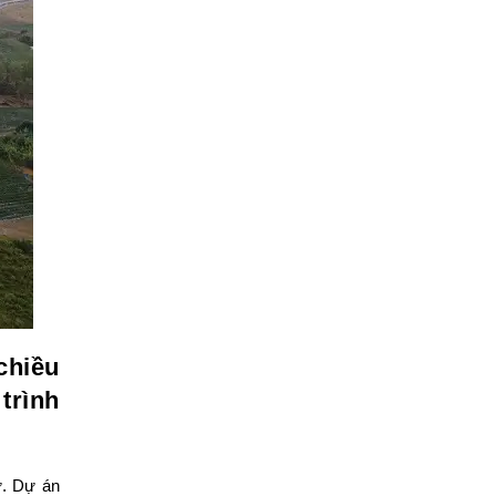
chiều
trình
ư. Dự án