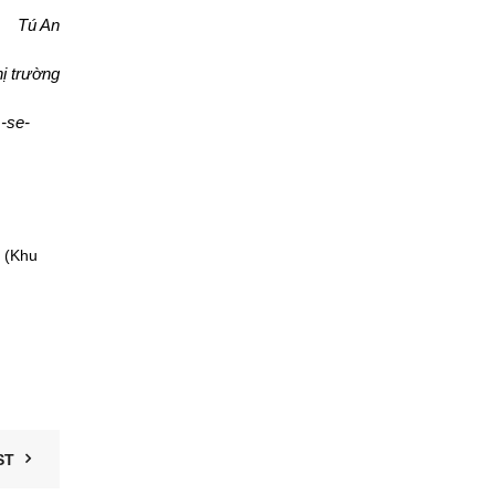
Tú An
hị trường
-se-
 (Khu
ST