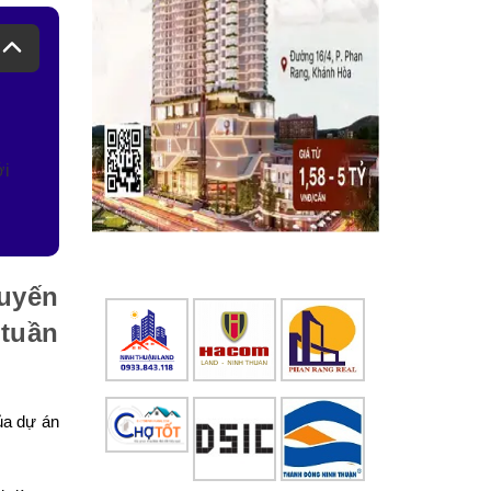
ới
tuyến
 tuần
ủa dự án