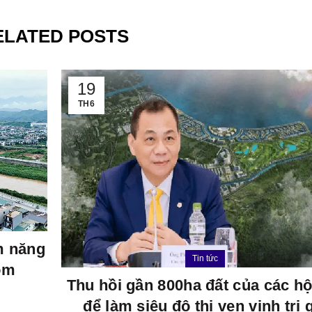
ELATED POSTS
19
TH6
ềm năng
Tin tức
om
Thu hồi gần 800ha đất của các h
để làm siêu đô thị ven vịnh trị 