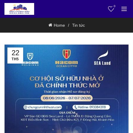
0
Home
Tin tức
22
TH5