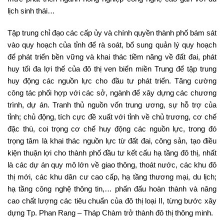
lịch sinh thái…
Tập trung chỉ đạo các cấp ủy và chính quyền thành phố bám sát
vào quy hoạch của tỉnh để rà soát, bổ sung quản lý quy hoạch
để phát triển bền vững và khai thác tiềm năng về đất đai, phát
huy tối đa lợi thế của đô thị ven biển miền Trung để tập trung
huy động các nguồn lực cho đầu tư phát triển. Tăng cường
công tác phối hợp với các sở, ngành để xây dựng các chương
trình, dự án. Tranh thủ nguồn vốn trung ương, sự hỗ trợ của
tỉnh; chủ động, tích cực đề xuất với tỉnh về chủ trương, cơ chế
đặc thù, coi trọng cơ chế huy động các nguồn lực, trong đó
trọng tâm là khai thác nguồn lực từ đất đai, công sản, tạo điều
kiện thuận lợi cho thành phố đầu tư kết cấu hạ tầng đô thị, nhất
là các dự án quy mô lớn về giao thông, thoát nước, các khu đô
thị mới, các khu dân cư cao cấp, hạ tầng thương mại, du lịch;
hạ tầng công nghệ thông tin,… phấn đấu hoàn thành và nâng
cao chất lượng các tiêu chuẩn của đô thị loại II, từng bước xây
dựng Tp. Phan Rang – Tháp Chàm trở thành đô thị thông minh.