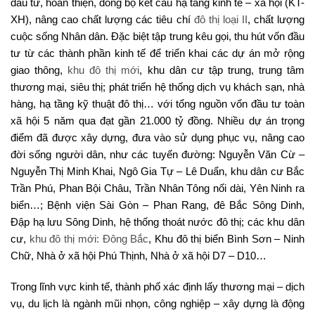
đầu tư, hoàn thiện, đồng bộ kết cấu hạ tầng kinh tế – xã hội (KT-
XH), nâng cao chất lượng các tiêu chí
đô thị loại II
, chất lượng
cuộc sống Nhân dân. Đặc biệt tập trung kêu gọi, thu hút vốn đầu
tư từ các thành phần kinh tế để triển khai các dự án mở rộng
giao thông,
khu đô thị mới
, khu dân cư tập trung, trung tâm
thương mại, siêu thị; phát triển hệ thống dịch vụ khách sạn, nhà
hàng, hạ tầng kỹ thuật đô thị… với tổng nguồn vốn đầu tư toàn
xã hội 5 năm qua đạt gần 21.000 tỷ đồng. Nhiều dự án trọng
điểm đã được xây dựng, đưa vào sử dụng phục vụ, nâng cao
đời sống người dân, như các tuyến đường: Nguyễn Văn Cừ –
Nguyễn Thị Minh Khai, Ngô Gia Tự – Lê Duẩn, khu dân cư Bắc
Trần Phú, Phan Bội Châu, Trần Nhân Tông nối dài, Yên Ninh ra
biển…; Bệnh viện Sài Gòn – Phan Rang, đê Bắc Sông Dinh,
Đập hạ lưu Sông Dinh, hệ thống thoát nước đô thị; các khu dân
cư,
khu đô thị mới: Đông Bắc
, Khu đô thị biển Bình Sơn – Ninh
Chữ, Nhà ở xã hội Phú Thịnh, Nhà ở xã hội D7 – D10…
Trong lĩnh vực kinh tế, thành phố xác định lấy thương mại – dịch
vụ, du lịch là ngành mũi nhọn, công nghiệp – xây dựng là động