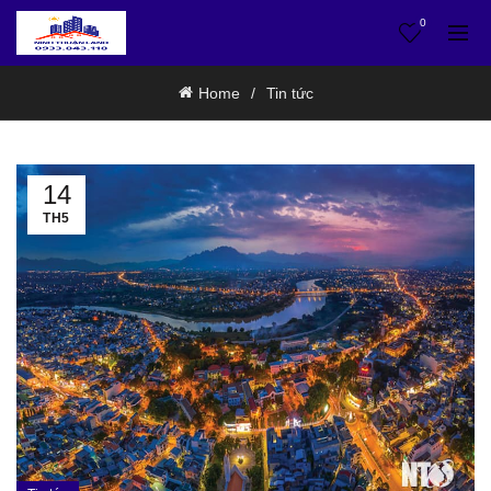
0
Home
Tin tức
14
TH5