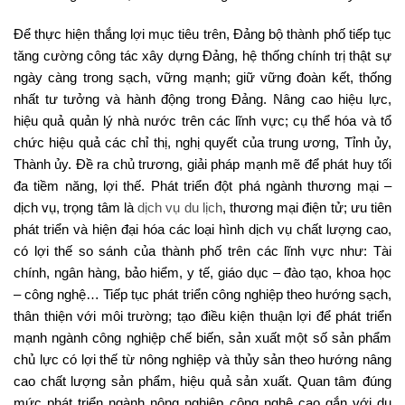
Để thực hiện thắng lợi mục tiêu trên, Đảng bộ thành phố tiếp tục
tăng cường công tác xây dựng Đảng, hệ thống chính trị thật sự
ngày càng trong sạch, vững mạnh; giữ vững đoàn kết, thống
nhất tư tưởng và hành động trong Đảng. Nâng cao hiệu lực,
hiệu quả quản lý nhà nước trên các lĩnh vực; cụ thể hóa và tổ
chức hiệu quả các chỉ thị, nghị quyết của trung ương, Tỉnh ủy,
Thành ủy. Đề ra chủ trương, giải pháp mạnh mẽ để phát huy tối
đa tiềm năng, lợi thế. Phát triển đột phá ngành thương mại –
dịch vụ, trọng tâm là
dịch vụ du lịch
, thương mại điện tử; ưu tiên
phát triển và hiện đại hóa các loại hình dịch vụ chất lượng cao,
có lợi thế so sánh của thành phố trên các lĩnh vực như: Tài
chính, ngân hàng, bảo hiểm, y tế, giáo dục – đào tạo, khoa học
– công nghệ… Tiếp tục phát triển công nghiệp theo hướng sạch,
thân thiện với môi trường; tạo điều kiện thuận lợi để phát triển
mạnh ngành công nghiệp chế biến, sản xuất một số sản phẩm
chủ lực có lợi thế từ nông nghiệp và thủy sản theo hướng nâng
cao chất lượng sản phẩm, hiệu quả sản xuất. Quan tâm đúng
mức phát triển ngành nông nghiệp công nghệ cao gắn với du