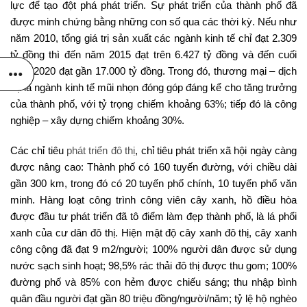
lực để tạo đột phá phát triển. Sự phát triển của thành phố đã
được minh chứng bằng những con số qua các thời kỳ. Nếu như
năm 2010, tổng giá trị sản xuất các ngành kinh tế chỉ đạt 2.309
tỷ đồng thì đến năm 2015 đạt trên 6.427 tỷ đồng và đến cuối
năm 2020 đạt gần 17.000 tỷ đồng. Trong đó, thương mại – dịch
vụ là ngành kinh tế mũi nhọn đóng góp đáng kể cho tăng trưởng
của thành phố, với tỷ trọng chiếm khoảng 63%; tiếp đó là công
nghiệp – xây dựng chiếm khoảng 30%.
Các chỉ tiêu
phát triển đô thị
, chỉ tiêu phát triển xã hội ngày càng
được nâng cao: Thành phố có 160 tuyến đường, với chiều dài
gần 300 km, trong đó có 20 tuyến phố chính, 10 tuyến phố văn
minh. Hàng loạt công trình công viên cây xanh, hồ điều hòa
được đầu tư phát triển đã tô điểm làm đẹp thành phố, là lá phổi
xanh của cư dân đô thị. Hiện mật độ cây xanh đô thị, cây xanh
công cộng đã đạt 9 m2/người; 100% người dân được sử dụng
nước sạch sinh hoạt; 98,5% rác thải đô thị được thu gom; 100%
đường phố và 85% con hẻm được chiếu sáng; thu nhập bình
quân đầu người đạt gần 80 triệu đồng/người/năm; tỷ lệ hộ nghèo