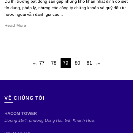
Dù thị trường bất động sản gặp những khó khăn nhất định do siết
tín dụng, pháp lý, nhưng các công ty chứng khoán và quỹ đầu tư
nước ngoài vẫn đánh giá cao...
Read More
77
78
79
80
81
«
‹
›
»
VỀ CHÚNG TÔI
HACOM TOWER
Đường 16/4, phường Đông Hải, tỉnh Khánh Hòa.