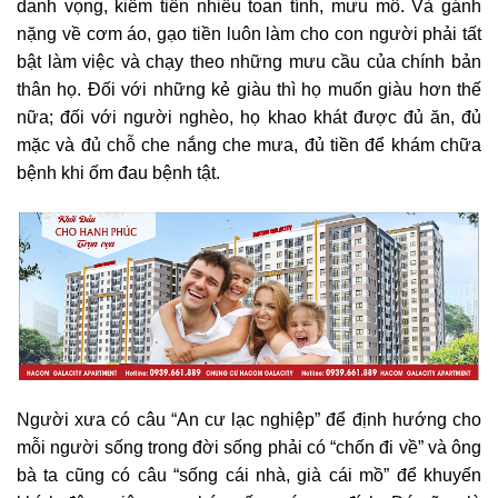
danh vọng, kiếm tiền nhiều toan tính, mưu mô. Và gánh
nặng về cơm áo, gạo tiền luôn làm cho con người phải tất
bật làm việc và chạy theo những mưu cầu của chính bản
thân họ. Đối với những kẻ giàu thì họ muốn giàu hơn thế
nữa; đối với người nghèo, họ khao khát được đủ ăn, đủ
mặc và đủ chỗ che nắng che mưa, đủ tiền để khám chữa
bệnh khi ốm đau bệnh tật.
Người xưa có câu “An cư lạc nghiệp” để định hướng cho
mỗi người sống trong đời sống phải có “chốn đi về” và ông
bà ta cũng có câu “sống cái nhà, già cái mồ” để khuyến