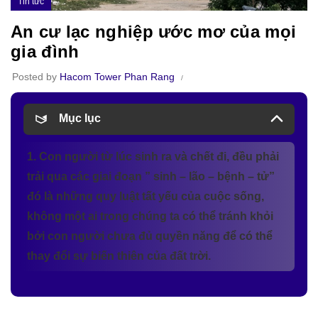
Tin tức
An cư lạc nghiệp ước mơ của mọi
gia đình
Posted by
Hacom Tower Phan Rang
Mục lục
1. Con người từ lúc sinh ra và chết đi, đều phải
trải qua các giai đoạn ” sinh – lão – bệnh – tử”
đó là những quy luật tất yếu của cuộc sống,
không một ai trong chúng ta có thể tránh khỏi
bởi con người chưa đủ quyền năng để có thể
thay đổi sự biến thiên của đất trời.