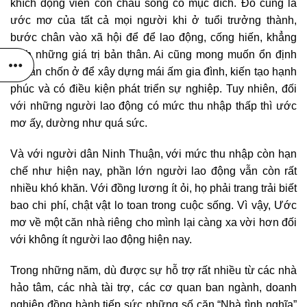
khích động viên con cháu sống có mục đích. Đó cũng là
ước mơ của tất cả mọi người khi ở tuổi trưởng thành,
bước chân vào xã hội để để lao động, cống hiến, khẳng
định những giá trị bản thân. Ai cũng mong muốn ổn định
nơi ăn chốn ở để xây dựng mái ấm gia đình, kiến tạo hạnh
phúc và có điều kiện phát triển sự nghiệp. Tuy nhiên, đối
với những người lao động có mức thu nhập thấp thì ước
mơ ấy, dường như quá sức.
Và với người dân Ninh Thuận, với mức thu nhập còn hạn
chế như hiện nay, phần lớn người lao động vẫn còn rất
nhiều khó khăn. Với đồng lương ít ỏi, họ phải trang trải biết
bao chi phí, chật vật lo toan trong cuộc sống. Vì vậy, Ước
mơ về một căn nhà riêng cho mình lại càng xa vời hơn đối
với không ít người lao động hiện nay.
Trong những năm, dù được sự hỗ trợ rất nhiều từ các nhà
hảo tâm, các nhà tài trợ, các cơ quan ban ngành, doanh
nghiệp đồng hành tiếp sức những số căn “Nhà tình nghĩa”