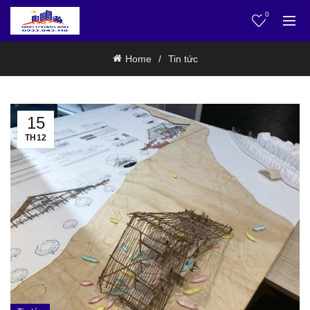
0
Home
Tin tức
15
TH12