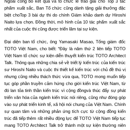
Ngoài công bố kết quả và tổ chức lễ trao giải cho Top 3 tác
phẩm xuất sắc, Ban Tổ chức cũng dành tặng giải thưởng đặc
biệt choTop 3 bài dự thi do chính Giám khảo danh dự Hiroshi
Naito lựa chọn. Đồng thời, mô hình của 10 tác phẩm xuất sắc
nhất của cuộc thi cũng được triển lãm tại sự kiện.
Đại diện ban tổ chức, ông Yamasaki Masao, Tổng giám đốc
TOTO Việt Nam, cho biết: “Đây là năm thứ 2 liên tiếp TOTO
Việt Nam tổ chức sự kiện diễn thuyết kiến trúc TOTO Architect
Talk. Thông qua những chia sẻ về triết lý kiến trúc của kiến trúc
sư Hiroshi Naito và cuộc thi thiết kế kiến trúc với chủ đề thú vị
nhưng cũng nhiều thách thức vừa qua, TOTO mong muốn tiếp
tục góp phần truyền cảm hứng cho giới kiến trúc Việt Nam, từ
đó lan tỏa tinh thần kiến trúc vì cộng đồngvà thúc đẩy sự phát
triển văn hóa của ngành kiến trúc nói riêng, cũng như đóng góp
vào sự phát triển kinh tế, xã hội nói chung của Việt Nam. Chính
sự quan tâm và những phản ứng tích cực từ cộng đồng kiến
trúc đã tiếp thêm rất nhiều động lực để TOTO Việt Nam tiếp tục
mang TOTO Architect Talk trở thành một sự kiện thường niên