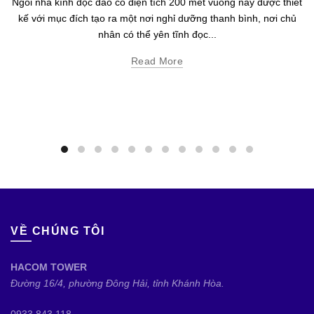
Ngôi nhà kính độc đáo có diện tích 200 mét vuông này được thiết
kế với mục đích tạo ra một nơi nghỉ dưỡng thanh bình, nơi chủ
nhân có thể yên tĩnh đọc...
Read More
VỀ CHÚNG TÔI
HACOM TOWER
Đường 16/4, phường Đông Hải, tỉnh Khánh Hòa.
0933.843.118