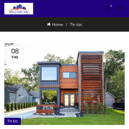
0
Home
Tin tức
08
TH6
Tin tức