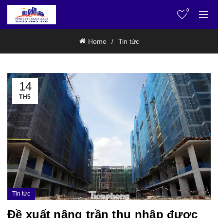
0
Home
Tin tức
14
TH5
Tin tức
Đề xuất nâng trần thu nhập được