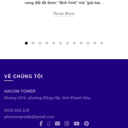
vùng đất đã được "định hình" mà "giải bài...
Read More
VỀ CHÚNG TÔI
HACOM TOWER
Đường 16/4, phường Đông Hải, tỉnh Khánh Hòa.
0933.843.118
phanrangrealty@gmail.com