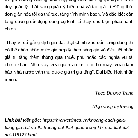
duy quản lý chặt sang quản lý hiệu quả và tạo giá trị. Đồng thời
đơn giản hóa tối đa thủ tục, tăng tính minh bạch. Và đặc biệt cần
tăng cường sử dụng công cụ kinh tế thay cho biện pháp hành
chính.
“Thay vì cố gắng định giá đất thật chính xác đến từng đồng thì
có thể chấp nhận mức giá hợp lý theo bảng giá và điều tiết phần
giá trị tăng thêm thông qua thuế, phí, hoặc các nghĩa vụ tài
chính khác. Như vậy vừa giảm áp lực cho bộ máy, vừa đảm
bảo Nhà nước vẫn thu được giá trị gia tăng”, Đại biểu Hoà nhấn
mạnh.
Theo Dương Trang
Nhịp sống thị trường
Link bài viết gốc:
https://markettimes.vn/khoang-cach-giua-
bang-gia-dat-va-thi-truong-nut-that-quan-trong-khi-sua-luat-dat-
dai-118127.html