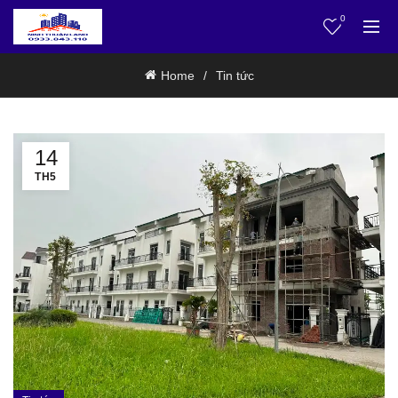
0
Home
Tin tức
14
TH5