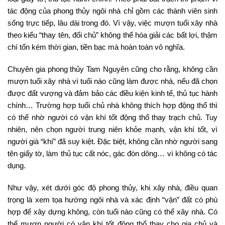
tác động của phong thủy ngôi nhà chỉ gồm các thành viên sinh
sống trực tiếp, lâu dài trong đó. Vì vậy, việc mượn tuổi xây nhà
theo kiểu “thay tên, đổi chủ” không thể hóa giải các bất lợi, thậm
chí tốn kém thời gian, tiền bạc mà hoàn toàn vô nghĩa.
Chuyên gia phong thủy Tam Nguyên cũng cho rằng, không cần
mượn tuổi xây nhà vì tuổi nào cũng làm được nhà, nếu đã chọn
được đất vượng và đảm bảo các điều kiện kinh tế, thủ tục hành
chính… Trường hợp tuổi chủ nhà không thích hợp động thổ thì
có thể nhờ người có vận khí tốt động thổ thay trạch chủ. Tuy
nhiên, nên chọn người trung niên khỏe mạnh, vận khí tốt, vì
người già “khí” đã suy kiệt. Đặc biệt, không cần nhờ người sang
tên giấy tờ, làm thủ tục cất nóc, gác đòn dông… vì không có tác
dụng.
Như vậy, xét dưới góc độ phong thủy, khi xây nhà, điều quan
trọng là xem tọa hướng ngôi nhà và xác định “vận” đất có phù
hợp để xây dựng không, còn tuổi nào cũng có thể xây nhà. Có
thể mượn người có vận khí tốt động thổ thay cho gia chủ và