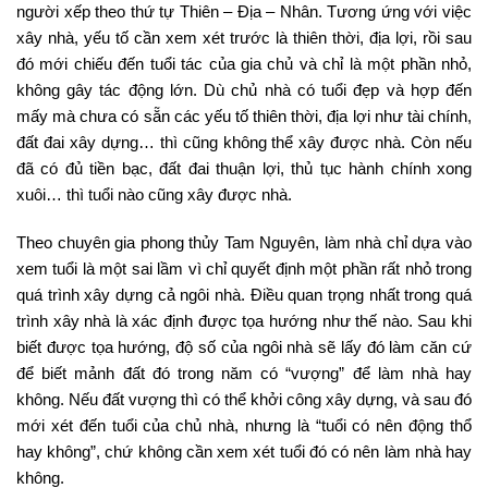
người xếp theo thứ tự Thiên – Địa – Nhân. Tương ứng với việc
xây nhà, yếu tố cần xem xét trước là thiên thời, địa lợi, rồi sau
đó mới chiếu đến tuổi tác của gia chủ và chỉ là một phần nhỏ,
không gây tác động lớn. Dù chủ nhà có tuổi đẹp và hợp đến
mấy mà chưa có sẵn các yếu tố thiên thời, địa lợi như tài chính,
đất đai xây dựng… thì cũng không thể xây được nhà. Còn nếu
đã có đủ tiền bạc, đất đai thuận lợi, thủ tục hành chính xong
xuôi… thì tuổi nào cũng xây được nhà.
Theo chuyên gia phong thủy Tam Nguyên, làm nhà chỉ dựa vào
xem tuổi là một sai lầm vì chỉ quyết định một phần rất nhỏ trong
quá trình xây dựng cả ngôi nhà. Điều quan trọng nhất trong quá
trình xây nhà là xác định được tọa hướng như thế nào. Sau khi
biết được tọa hướng, độ số của ngôi nhà sẽ lấy đó làm căn cứ
để biết mảnh đất đó trong năm có “vượng” để làm nhà hay
không. Nếu đất vượng thì có thể khởi công xây dựng, và sau đó
mới xét đến tuổi của chủ nhà, nhưng là “tuổi có nên động thổ
hay không”, chứ không cần xem xét tuổi đó có nên làm nhà hay
không.