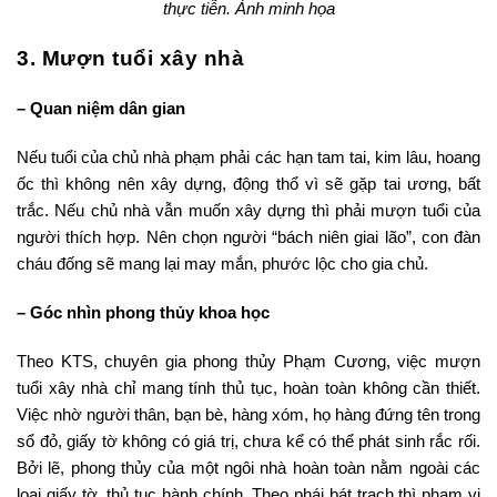
thực tiễn. Ảnh minh họa
3. Mượn tuổi xây nhà
– Quan niệm dân gian
Nếu tuổi của chủ nhà phạm phải các hạn tam tai, kim lâu, hoang
ốc thì không nên xây dựng, động thổ vì sẽ gặp tai ương, bất
trắc. Nếu chủ nhà vẫn muốn xây dựng thì phải mượn tuổi của
người thích hợp. Nên chọn người “bách niên giai lão”, con đàn
cháu đống sẽ mang lại may mắn, phước lộc cho gia chủ.
– Góc nhìn phong thủy khoa học
Theo KTS, chuyên gia phong thủy Phạm Cương, việc mượn
tuổi xây nhà chỉ mang tính thủ tục, hoàn toàn không cần thiết.
Việc nhờ người thân, bạn bè, hàng xóm, họ hàng đứng tên trong
sổ đỏ, giấy tờ không có giá trị, chưa kể có thể phát sinh rắc rối.
Bởi lẽ, phong thủy của một ngôi nhà hoàn toàn nằm ngoài các
loại giấy tờ, thủ tục hành chính. Theo phái bát trạch thì phạm vi