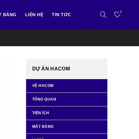
0
T BẰNG
LIÊN HỆ
TIN TỨC
DỰ ÁN HACOM
VỀ HACOM
TỔNG QUAN
TIỆN ÍCH
MẶT BẰNG