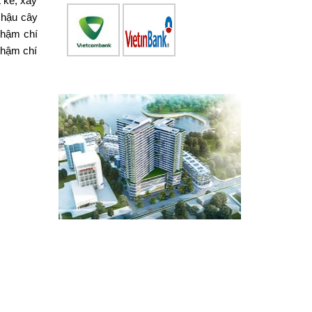
t kế, xây
chậu cây
thậm chí
thậm chí