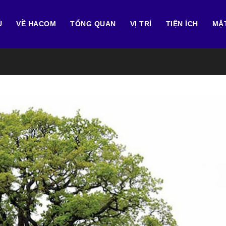
Ủ
VỀ HACOM
TỔNG QUAN
VỊ TRÍ
TIỆN ÍCH
MẶ