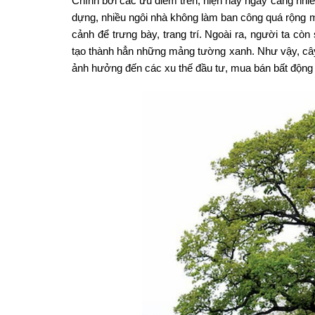
Chính bởi các ưu điểm trên, hiện nay ngày càng nhiều
dựng, nhiều ngôi nhà không làm ban công quá rộng mà
cảnh để trưng bày, trang trí. Ngoài ra, người ta c
tạo thành hẳn những mảng tường xanh. Như vậy, cây 
ảnh hưởng đến các xu thế đầu tư, mua bán bất động