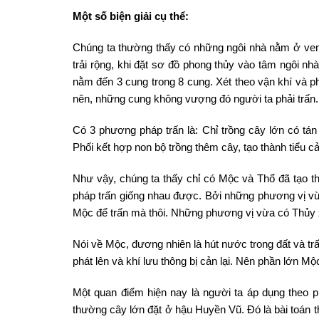
Một số biện giải cụ thể:
Chúng ta thường thấy có những ngôi nhà nằm ở ven h
trải rộng, khi đặt sơ đồ phong thủy vào tâm ngôi n
nằm đến 3 cung trong 8 cung. Xét theo vận khí và p
nên, những cung không vượng đó người ta phải trấn.
Có 3 phương pháp trấn là: Chỉ trồng cây lớn có tán
Phối kết hợp non bộ trồng thêm cây, tạo thành tiểu c
Như vậy, chúng ta thấy chỉ có Mộc và Thổ đã tạo th
pháp trấn giống nhau được. Bởi những phương vị vừ
Mộc để trấn mà thôi. Những phương vị vừa có Thủy 
Nói về Mộc, đương nhiên là hút nước trong đất và trấ
phát lên và khí lưu thông bị cản lại. Nên phần lớn Mộ
Một quan điểm hiện nay là người ta áp dụng theo 
thường cây lớn đặt ở hậu Huyền Vũ. Đó là bài toán t