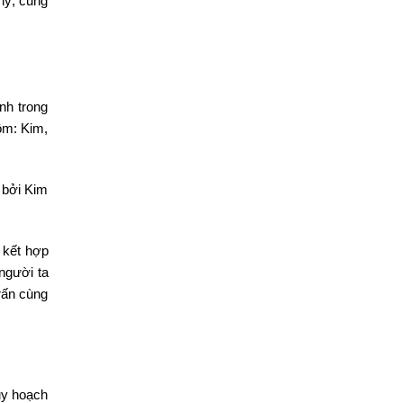
lý, cũng
nh trong
ồm: Kim,
 bởi Kim
ể kết hợp
 người ta
rấn cùng
uy hoạch