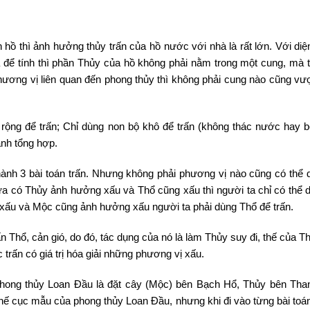
ồ thì ảnh hưởng thủy trấn của hồ nước với nhà là rất lớn. Với diện
hà để tính thì phần Thủy của hồ không phải nằm trong một cung, mà 
hương vị liên quan đến phong thủy thì không phải cung nào cũng vư
 rộng để trấn; Chỉ dùng non bộ khô để trấn (không thác nước hay b
ảnh tổng hợp.
ành 3 bài toán trấn. Nhưng không phải phương vị nào cũng có thể d
a có Thủy ảnh hưởng xấu và Thổ cũng xấu thì người ta chỉ có thể 
xấu và Mộc cũng ảnh hưởng xấu người ta phải dùng Thổ để trấn.
n Thổ, cản gió, do đó, tác dụng của nó là làm Thủy suy đi, thế của 
c trấn có giá trị hóa giải những phương vị xấu.
phong thủy Loan Đầu là đặt cây (Mộc) bên Bạch Hổ, Thủy bên Tha
hế cục mẫu của phong thủy Loan Đầu, nhưng khi đi vào từng bài toán 