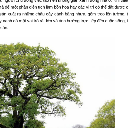
 người chú trọng việc tạo nên không gian xanh trong nhà ở. Khi thiế
 để một phần diện tích làm bồn hoa hay các vị trí có thể đặt được 
òn sản xuất ra những chậu cây cảnh bằng nhựa, gốm treo lên tường, 
xanh có một vai trò rất lớn và ảnh hưởng trực tiếp đến cuộc sống, 
 sản.