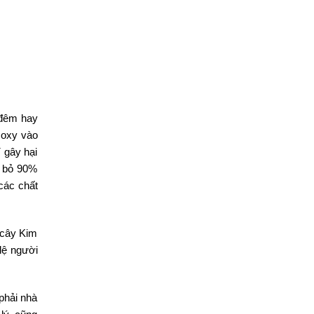
 đêm hay
 oxy vào
 gây hại
i bỏ 90%
các chất
ư cây Kim
lệ người
phải nhà