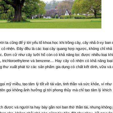
ời ta cũng để ý tới yếu tố khoa học khi trồng cây, cây nhả ô-xy ban
cây cỏ nhện. Đây đều là các loại cây quang hợp ngược, không chỉ nhả
c. Đơn cử như cây lưỡi hổ còn có khả năng lọc được nhiều loại khí
, trichloroethylene và benzene… Hay cây cỏ nhện có khả năng loạ
 thư xuất phát từ các sản phẩm gia dụng có chất kết dính, vữa và 
gọi mỹ miều, tạo tâm lý tốt về tài vận, tinh thần và sức khỏe, ví nh
tên gọi không ảnh hưởng gì tới phong thủy mà chỉ tạo tâm lý khích 
ch được và người ta hay bày gần nơi ban thờ thần tài, nhưng không 