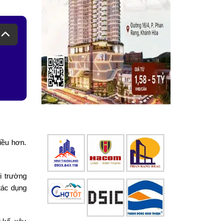
iều hơn.
i trường
 tác dụng