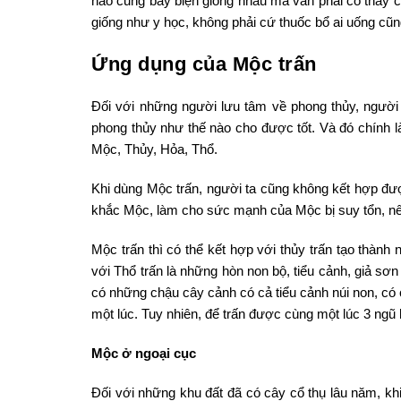
nào cũng bày biện giống nhau mà vẫn phải có thầy c
giống như y học, không phải cứ thuốc bổ ai uống cũng
Ứng dụng của Mộc trấn
Đối với những người lưu tâm về phong thủy, người 
phong thủy như thế nào cho được tốt. Và đó chính là
Mộc, Thủy, Hỏa, Thổ.
Khi dùng Mộc trấn, người ta cũng không kết hợp đư
khắc Mộc, làm cho sức mạnh của Mộc bị suy tổn, nên
Mộc trấn thì có thể kết hợp với thủy trấn tạo thành
với Thổ trấn là những hòn non bộ, tiểu cảnh, giả sơn
có những chậu cây cảnh có cả tiểu cảnh núi non, có 
một lúc. Tuy nhiên, để trấn được cùng một lúc 3 ngũ
Mộc ở ngoại cục
Đối với những khu đất đã có cây cổ thụ lâu năm, kh