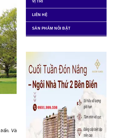
VỊ TRÍ
LIÊN HỆ
SẢN PHẨM NỖI BẬT
 trấn. Và