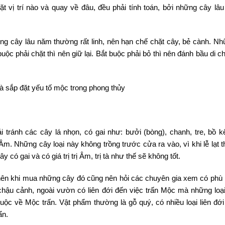
đặt vị trí nào và quay về đâu, đều phải tính toán, bởi những cây lâ
ng cây lâu năm thường rất linh, nên hạn chế chặt cây, bẻ cành. Nh
ộc phải chặt thì nên giữ lại. Bắt buộc phải bỏ thì nên đánh bầu di 
 tránh các cây lá nhọn, có gai như: bưởi (bòng), chanh, tre, bồ k
 Âm. Những cây loại này không trồng trước cửa ra vào, vì khi lễ lạt 
có gai và có giá trị trị Âm, trị tà như thế sẽ không tốt.
h, nên khi mua những cây đó cũng nên hỏi các chuyên gia xem có phù
chậu cảnh, ngoài vườn có liên đới đến việc trấn Mộc mà những loạ
ộc về Mộc trấn. Vật phẩm thường là gỗ quý, có nhiều loại liên đới
ẩn.