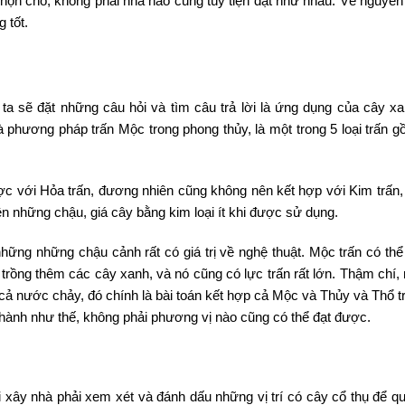
họn cho, không phải nhà nào cũng tùy tiện đặt như nhau. Về nguyên 
 tốt.
ta sẽ đặt những câu hỏi và tìm câu trả lời là ứng dụng của cây xa
 phương pháp trấn Mộc trong phong thủy, là một trong 5 loại trấn g
ợc với Hỏa trấn, đương nhiên cũng không nên kết hợp với Kim trấn,
 những chậu, giá cây bằng kim loại ít khi được sử dụng.
 những những chậu cảnh rất có giá trị về nghệ thuật. Mộc trấn có th
 trồng thêm các cây xanh, và nó cũng có lực trấn rất lớn. Thậm chí,
cả nước chảy, đó chính là bài toán kết hợp cả Mộc và Thủy và Thổ t
 hành như thế, không phải phương vị nào cũng có thể đạt được.
i xây nhà phải xem xét và đánh dấu những vị trí có cây cổ thụ để q