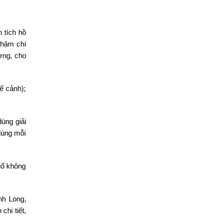
 tích hồ
thậm chí
ợng, cho
ể cảnh);
ùng giải
dùng mỗi
Thổ không
nh Long,
chi tiết,