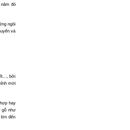
u năm đó
ững ngôi
chuyển và
ết…, bởi
thỉnh mời
 hợp hay
i gỗ như
 lớn đến