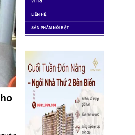
VỊ TRÍ
LIÊN HỆ
SẢN PHẨM NỖI BẬT
cho
ông gian