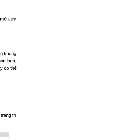
n mở cửa
ưng không
ong lành,
y có thể
trang trí