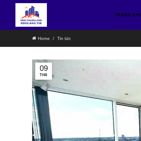
TRANG CH
Home
Tin tức
09
TH8