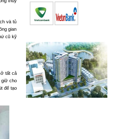
hong thủy
ch và tủ
ông gian
hứ cũ kỹ
ở tất cả
 giữ cho
t để tạo