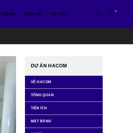
0
T BẰNG
LIÊN HỆ
TIN TỨC
DỰ ÁN HACOM
VỀ HACOM
TỔNG QUAN
TIỆN ÍCH
MẶT BẰNG