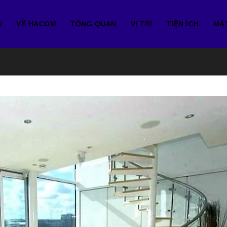
Ủ
VỀ HACOM
TỔNG QUAN
VỊ TRÍ
TIỆN ÍCH
MẶ