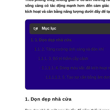
sống càng có tác động mạnh hơn đến cảm giác 
kích hoạt và cân bằng năng lượng dưới đây để tạ
Mục lục
1. 1. Dọn dẹp nhà cửa
1.1. 2. Tăng cường ánh sáng và đón khí
1.1.1. 3. Bố trí thêm cây cảnh
1.1.1.1. 4. Dùng màu sắc để kích hoạt 
1.1.1.1.1. 5. Tạo sự cân bằng âm d
1. Dọn dẹp nhà cửa