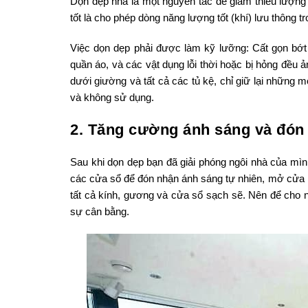
Dọn dẹp nhà là một nguyên tắc để giảm thiểu lượng đ
tốt là cho phép dòng năng lượng tốt (khí) lưu thông
Việc dọn dẹp phải được làm kỹ lưỡng: Cất gọn bớt 
quần áo, và các vật dụng lỗi thời hoặc bị hỏng đều
dưới giường và tất cả các tủ kệ, chỉ giữ lại những 
và không sử dụng.
2. Tăng cường ánh sáng và đón 
Sau khi dọn dẹp bạn đã giải phóng ngôi nhà của mì
các cửa sổ để đón nhận ánh sáng tự nhiên, mở cửa 
tất cả kính, gương và cửa sổ sạch sẽ. Nên để cho n
sự cân bằng.