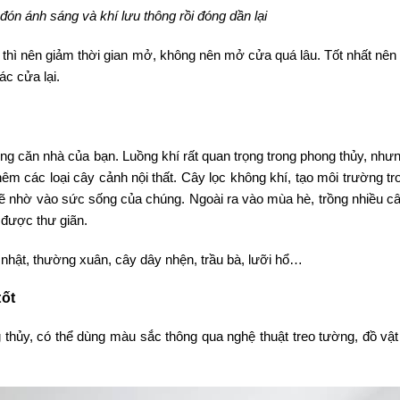
đón ánh sáng và khí lưu thông rồi đóng dần lại
 thì nên giảm thời gian mở, không nên mở cửa quá lâu. Tốt nhất nê
ác cửa lại.
rong căn nhà của bạn. Luồng khí rất quan trọng trong phong thủy, nh
thêm các loại cây cảnh nội thất. Cây lọc không khí, tạo môi trường tr
 nhờ vào sức sống của chúng. Ngoài ra vào mùa hè, trồng nhiều câ
 được thư giãn.
nhật, thường xuân, cây dây nhện, trầu bà, lưỡi hổ…
tốt
 thủy, có thể dùng màu sắc thông qua nghệ thuật treo tường, đồ vật 