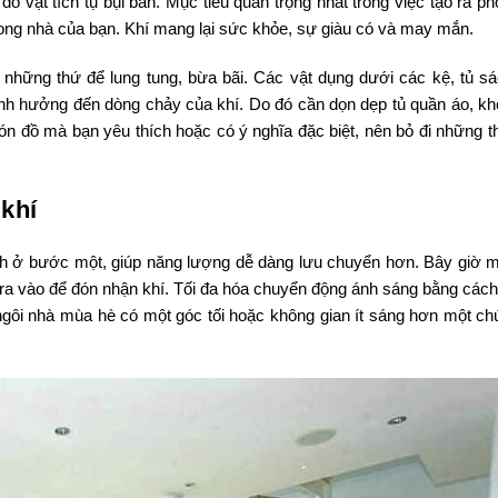
ồ vật tích tụ bụi bẩn. Mục tiêu quan trọng nhất trong việc tạo ra p
 trong nhà của bạn. Khí mang lại sức khỏe, sự giàu có và may mắn.
những thứ để lung tung, bừa bãi. Các vật dụng dưới các kệ, tủ sá
 ảnh hưởng đến dòng chảy của khí. Do đó cần dọn dẹp tủ quần áo, kh
món đồ mà bạn yêu thích hoặc có ý nghĩa đặc biệt, nên bỏ đi những t
khí
nh ở bước một, giúp năng lượng dễ dàng lưu chuyển hơn. Bây giờ m
ra vào để đón nhận khí. Tối đa hóa chuyển động ánh sáng bằng cách
gôi nhà mùa hè có một góc tối hoặc không gian ít sáng hơn một chú