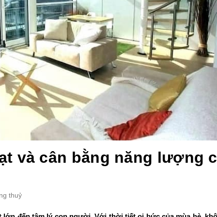
ạt và cân bằng năng lượng 
ng thuỷ
lớn đến tâm lý con người. Với thời tiết oi bức của mùa hè, kh