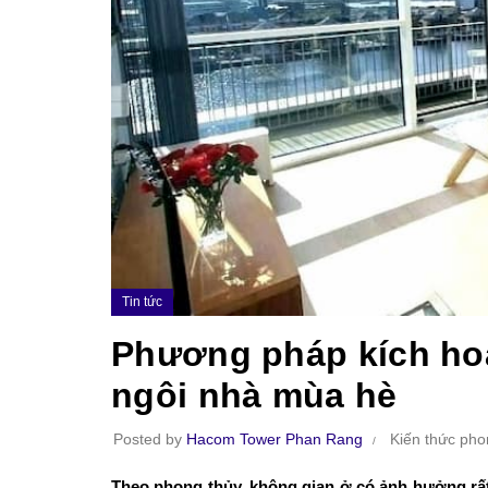
Tin tức
Phương pháp kích ho
ngôi nhà mùa hè
Posted by
Hacom Tower Phan Rang
Kiến thức pho
Theo phong thủy, không gian ở có ảnh hưởng rất 