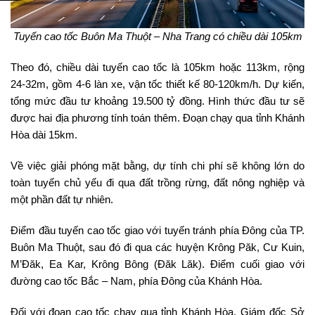
Tuyến cao tốc Buôn Ma Thuột – Nha Trang có chiều dài 105km
Theo đó, chiều dài tuyến cao tốc là 105km hoặc 113km, rộng
24-32m, gồm 4-6 làn xe, vận tốc thiết kế 80-120km/h. Dự kiến,
tổng mức đầu tư khoảng 19.500 tỷ đồng. Hình thức đầu tư sẽ
được hai địa phương tính toán thêm. Đoạn chạy qua tỉnh Khánh
Hòa dài 15km.
Về việc giải phóng mặt bằng, dự tính chi phí sẽ không lớn do
toàn tuyến chủ yếu đi qua đất trồng rừng, đất nông nghiệp và
một phần đất tự nhiên.
Điểm đầu tuyến cao tốc giao với tuyến tránh phía Đông của TP.
Buôn Ma Thuột, sau đó đi qua các huyện Krông Păk, Cư Kuin,
M’Đăk, Ea Kar, Krông Bông (Đăk Lăk). Điểm cuối giao với
đường cao tốc Bắc – Nam, phía Đông của Khánh Hòa.
Đối với đoạn cao tốc chạy qua tỉnh Khánh Hòa, Giám đốc Sở