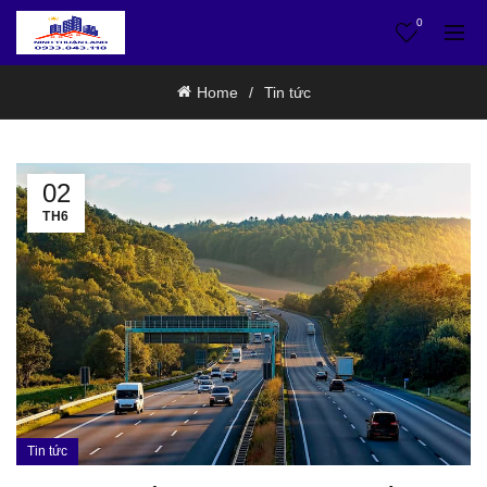
0
Home
Tin tức
02
TH6
Tin tức