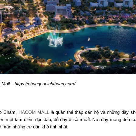
all – https://chungcuninhthuan.com/
háp Chàm,
HACOM MALL
là quần thể tháp căn hộ và những dãy s
 nên một tâm điểm độc đáo, đủ đầy & sầm uất. Nơi đây mang đến c
hoả mãn những cư dân khó tính nhất.