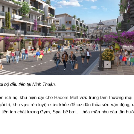
đi bộ đầu tiên tại Ninh Thuận.
ện ích nội khu hiện đại cho
Hacom Mall
với: trung tâm thương mại
giải trí, khu vực rèn luyện sức khỏe để cư dân thỏa sức vận động, r
u tiện ích chất lượng Gym, Spa, bể bơi… thỏa mãn nhu cầu tận hư