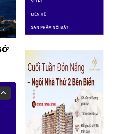
VỊ TRÍ
LIÊN HỆ
SẢN PHẨM NỖI BẬT
sở