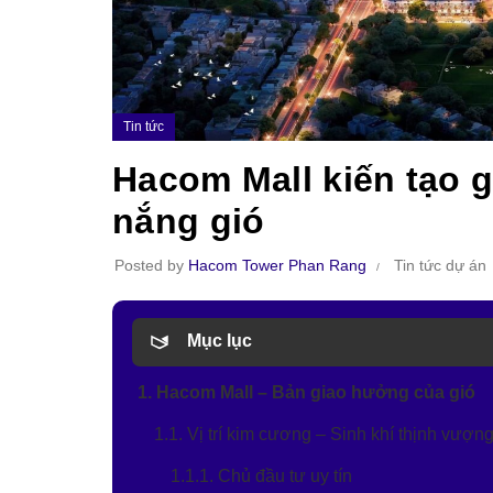
Tin tức
Hacom Mall kiến tạo g
nắng gió
Posted by
Hacom Tower Phan Rang
Tin tức dự án
Mục lục
1. Hacom Mall – Bản giao hưởng của gió
1.1. Vị trí kim cương – Sinh khí thịnh vượn
1.1.1. Chủ đầu tư uy tín