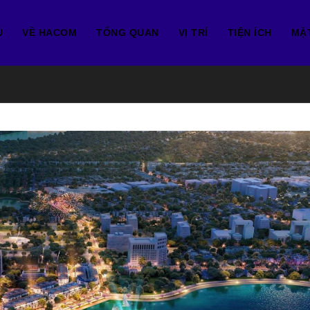
Ủ
VỀ HACOM
TỔNG QUAN
VỊ TRÍ
TIỆN ÍCH
MẶ