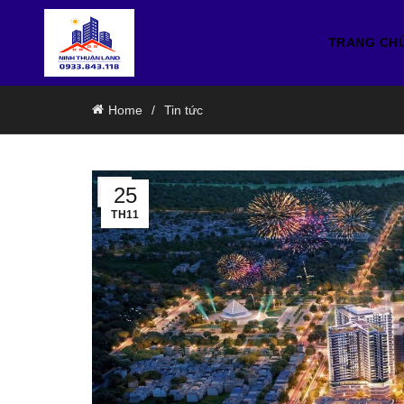
TRANG CH
Home
Tin tức
25
TH11