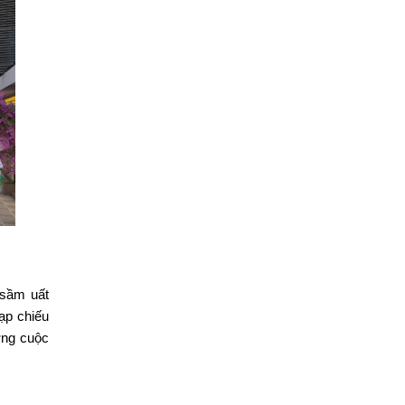
 sầm uất
ạp chiếu
ởng cuộc