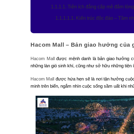
1.1.1.1. Tiện ích đẳng cấp mê đắm lòn
1.1.1.1.1. Kiến trúc độc đáo – Tầm nh
Hacom Mall – Bản giao hưởng của 
Hacom Mall
được mệnh danh là bản giao hưởng của 
những làn gió sinh khí, cũng như sở hữu những tiện
Hacom Mall
được hứa hẹn sẽ là nơi tận hưởng cuộc 
minh trên biển, ngắm nhìn cuộc sống sầm uất khi nh