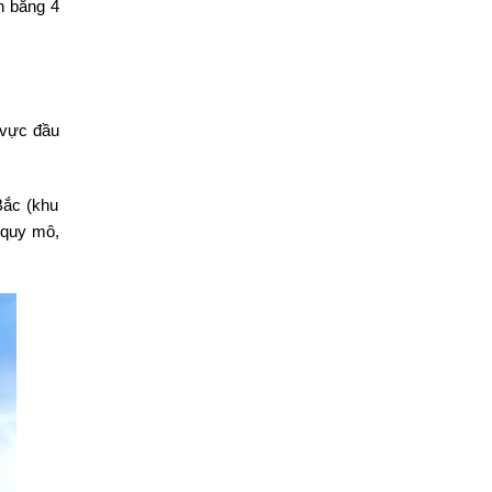
n bằng 4
 vực đầu
Bắc (khu
h quy mô,