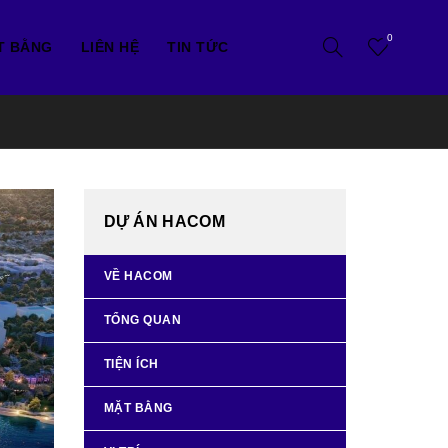
0
T BẰNG
LIÊN HỆ
TIN TỨC
DỰ ÁN HACOM
VỀ HACOM
TỔNG QUAN
TIỆN ÍCH
MẶT BẰNG