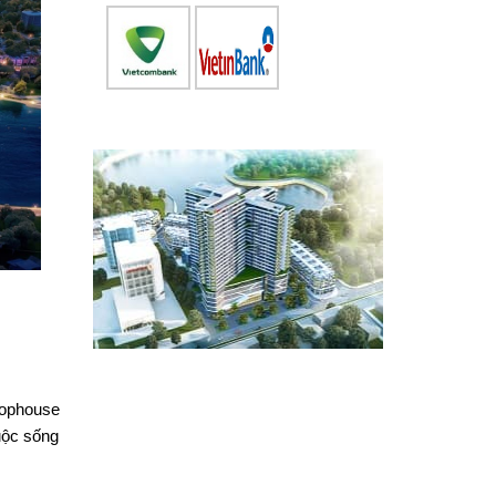
hophouse
uộc sống