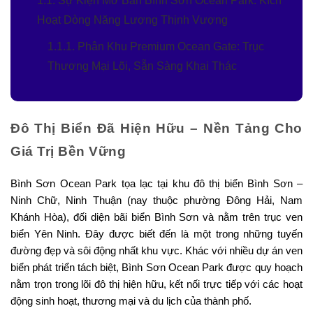
1.1. Sự Kiện Mở Bán Bình Sơn Ocean Park: Kích
Hoạt Dòng Năng Lượng Thịnh Vượng
1.1.1. Phân Khu Premium Ocean Gate: Trục
Thương Mại Lõi, Sẵn Sàng Khai Thác
Đô Thị Biển Đã Hiện Hữu – Nền Tảng Cho
Giá Trị Bền Vững
Bình Sơn Ocean Park tọa lạc tại khu đô thị biển Bình Sơn –
Ninh Chữ, Ninh Thuận (nay thuộc phường Đông Hải, Nam
Khánh Hòa), đối diện bãi biển Bình Sơn và nằm trên trục ven
biển Yên Ninh. Đây được biết đến là một trong những tuyến
đường đẹp và sôi động nhất khu vực. Khác với nhiều dự án ven
biển phát triển tách biệt, Bình Sơn Ocean Park được quy hoạch
nằm trọn trong lõi đô thị hiện hữu, kết nối trực tiếp với các hoạt
động sinh hoạt, thương mại và du lịch của thành phố.