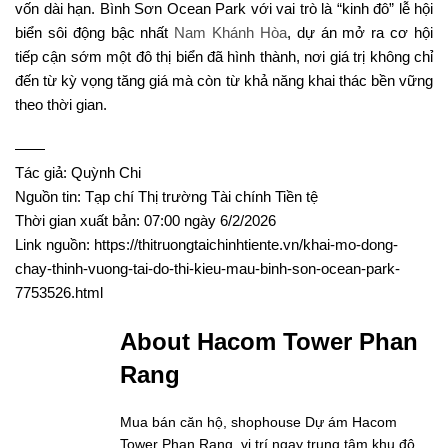
vốn dài hạn. Bình Sơn Ocean Park với vai trò là “kinh đô” lễ hội
biển sôi động bậc nhất
Nam Khánh Hòa
, dự án mở ra cơ hội
tiếp cận sớm một đô thị biển đã hình thành, nơi giá trị không chỉ
đến từ kỳ vọng tăng giá mà còn từ khả năng khai thác bền vững
theo thời gian.
——
Tác giả: Quỳnh Chi
Nguồn tin: Tạp chí Thị trường Tài chính Tiền tệ
Thời gian xuất bản: 07:00 ngày 6/2/2026
Link nguồn: https://thitruongtaichinhtiente.vn/khai-mo-dong-
chay-thinh-vuong-tai-do-thi-kieu-mau-binh-son-ocean-park-
7753526.html
About Hacom Tower Phan
Rang
Mua bán căn hộ, shophouse Dự ám Hacom
Tower Phan Rang, vị trí ngay trung tâm khu đô