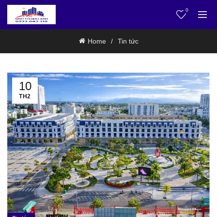
0
Home
Tin tức
10
TH2