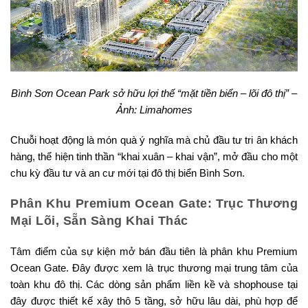
Bình Sơn Ocean Park sở hữu lợi thế “mặt tiền biển – lõi đô thị” –
Ảnh: Limahomes
Chuỗi hoạt động là món quà ý nghĩa mà chủ đầu tư tri ân khách
hàng, thể hiện tinh thần “khai xuân – khai vận”, mở đầu cho một
chu kỳ đầu tư và an cư mới tại đô thị biển Bình Sơn.
Phân Khu Premium Ocean Gate: Trục Thương
Mại Lõi, Sẵn Sàng Khai Thác
Tâm điểm của sự kiện mở bán đầu tiên là phân khu Premium
Ocean Gate. Đây được xem là trục thương mại trung tâm của
toàn khu đô thị. Các dòng sản phẩm liền kề và shophouse tại
đây được thiết kế xây thô 5 tầng, sở hữu lâu dài, phù hợp để