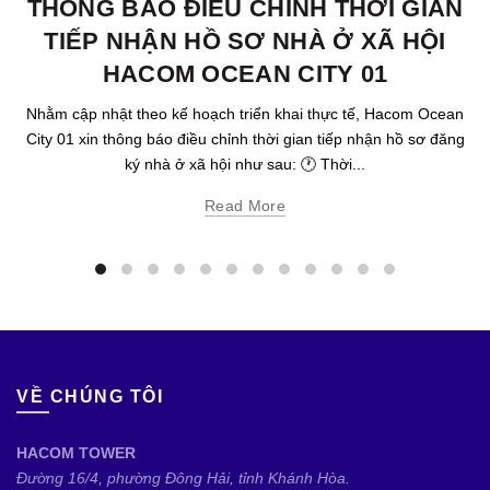
THÔNG BÁO ĐIỀU CHỈNH THỜI GIAN
TIẾP NHẬN HỒ SƠ NHÀ Ở XÃ HỘI
HACOM OCEAN CITY 01
Nhằm cập nhật theo kế hoạch triển khai thực tế, Hacom Ocean
City 01 xin thông báo điều chỉnh thời gian tiếp nhận hồ sơ đăng
ký nhà ở xã hội như sau: 🕐 Thời...
Read More
VỀ CHÚNG TÔI
HACOM TOWER
Đường 16/4, phường Đông Hải, tỉnh Khánh Hòa.