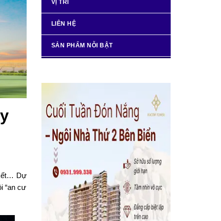
VỊ TRÍ
LIÊN HỆ
SẢN PHẨM NỖI BẬT
ày
m kết… Dự
i “an cư