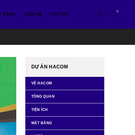
0
T BẰNG
LIÊN HỆ
TIN TỨC
DỰ ÁN HACOM
VỀ HACOM
TỔNG QUAN
TIỆN ÍCH
MẶT BẰNG