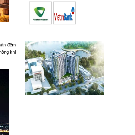
 màn đêm
hông khí