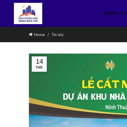
TRANG CH
Home
Tin tức
14
TH5