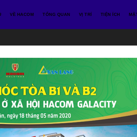
Ủ
VỀ HACOM
TỔNG QUAN
VỊ TRÍ
TIỆN ÍCH
MẶ