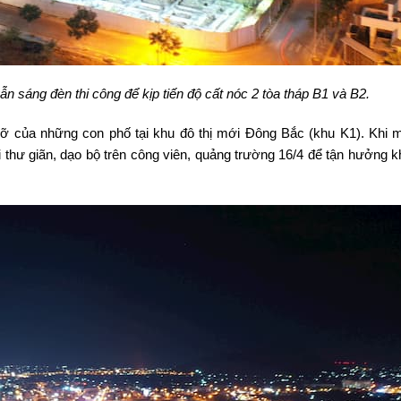
sáng đèn thi công để kịp tiến độ cất nóc 2 tòa tháp B1 và B2.
c rỡ của những con phố tại khu đô thị mới Đông Bắc (khu K1). Khi
 thư giãn, dạo bộ trên công viên, quảng trường 16/4 để tận hưởng k