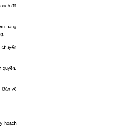
hoạch đã
iềm năng
ng.
c chuyển
m quyền.
. Bản vẽ
uy hoạch