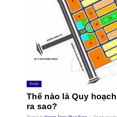
Tin tức
Thế nào là Quy hoạch 
ra sao?
Posted by
Hacom Tower Phan Rang
Tin tức quy h