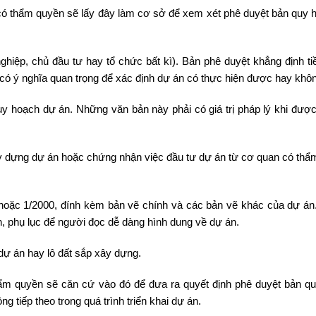
 có thẩm quyền sẽ lấy đây làm cơ sở để xem xét phê duyệt bản quy 
ghiệp, chủ đầu tư hay tổ chức bất kì). Bản phê duyệt khẳng định t
à có ý nghĩa quan trọng để xác định dự án có thực hiện được hay khô
 quy hoạch dự án. Những văn bản này phải có giá trị pháp lý khi đượ
ây dựng dự án hoặc chứng nhận việc đầu tư dự án từ cơ quan có thẩ
0 hoặc 1/2000, đính kèm bản vẽ chính và các bản vẽ khác của dự án
h, phụ lục để người đọc dễ dàng hình dung về dự án.
 dự án hay lô đất sắp xây dựng.
hẩm quyền sẽ căn cứ vào đó để đưa ra quyết định phê duyệt bản q
g tiếp theo trong quá trình triển khai dự án.