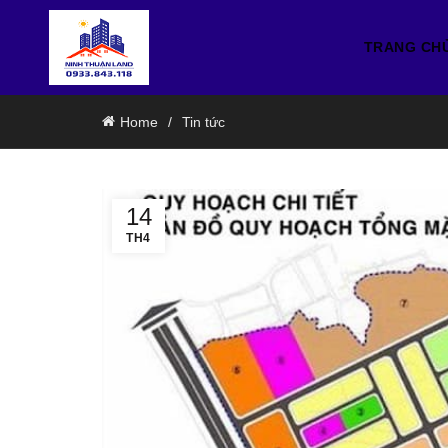
TRANG CH
Home
Tin tức
14
TH4