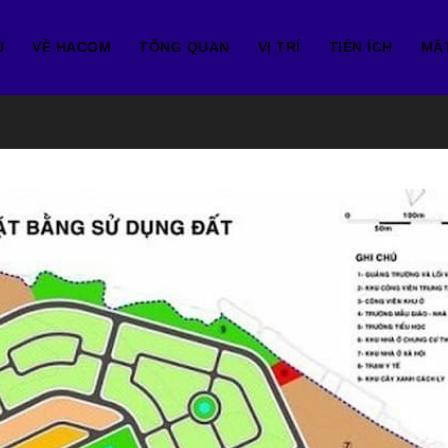
Ủ
VỀ HACOM
TỔNG QUAN
VỊ TRÍ
TIỆN ÍCH
MẶ