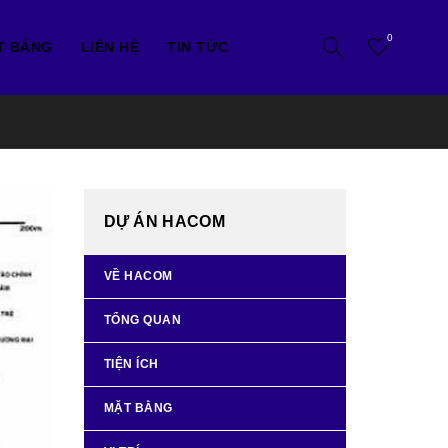
0
T BẰNG
LIÊN HỆ
TIN TỨC
DỰ ÁN HACOM
VỀ HACOM
TỔNG QUAN
TIỆN ÍCH
MẶT BẰNG