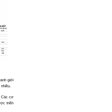
ranh giới
 nhiều.
… Các cơ
ợc triển