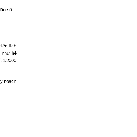
, dân số…
iện tích
n như hệ
t 1/2000
uy hoạch