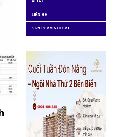
VỊ TRÍ
LIÊN HỆ
SẢN PHẨM NỖI BẬT
h