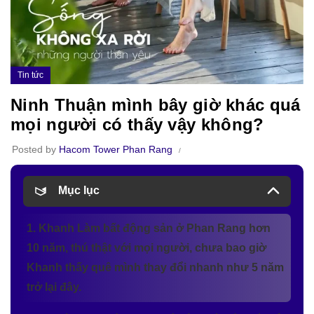
Tin tức
Ninh Thuận mình bây giờ khác quá
mọi người có thấy vậy không?
Posted by
Hacom Tower Phan Rang
Mục lục
1. Khanh Làm bất động sản ở Phan Rang hơn
10 năm, thú thật với mọi người, chưa bao giờ
Khanh thấy quê mình thay đổi nhanh như 5 năm
trở lại đây.