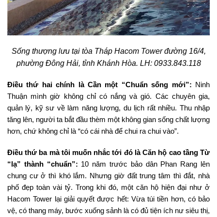
Sống thượng lưu tại tòa Tháp Hacom Tower đường 16/4,
phường Đông Hải, tỉnh Khánh Hòa. LH: 0933.843.118
Điều thứ hai chính là Cần một “Chuẩn sống mới”:
Ninh
Thuận mình giờ không chỉ có nắng và gió. Các chuyên gia,
quản lý, kỹ sư về làm năng lượng, du lịch rất nhiều. Thu nhập
tăng lên, người ta bắt đầu thèm một không gian sống chất lượng
hơn, chứ không chỉ là “có cái nhà để chui ra chui vào”.
Điều thứ ba mà tôi muốn nhắc tới đó là Căn hộ cao tầng Từ
“lạ” thành “chuẩn”:
10 năm trước bảo dân Phan Rang lên
chung cư ở thì khó lắm. Nhưng giờ đất trung tâm thì đắt, nhà
phố đẹp toàn vài tỷ. Trong khi đó, một căn hộ hiện đại như ở
Hacom Tower lại giải quyết được hết: Vừa túi tiền hơn, có bảo
vệ, có thang máy, bước xuống sảnh là có đủ tiện ích nư siêu thị,