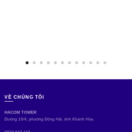
VỀ CHÚNG TÔI
HACOM TOWER
Đường 16/4, phường Đông Hải, tỉnh Khánh Hòa.