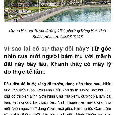
Dự án Hacom Tower đường 16/4, phường Đông Hải, Tỉnh
Khánh Hòa. LH: 0933.843.118
Vì sao lại có sự thay đổi này
? Từ góc
nhìn của một người bám trụ với mãnh
đất này bấy lâu, Khanh thấy có mấy lý
do thực tế lắm:
Đầu tiên đó là Hạ tầng đi trước, dòng tiền theo sau:
Nhìn
trục ven biển Bình Sơn Ninh Chử, khu đô thị Đông Bắc khu K1,
khu đô thị biển Bình Sơn Ninh Chữ mà xem, đường xá làm bài
bản, kết nối cực kỳ thuận tiện. Ninh Thuận hiện nay giống như
một “viên ngọc thô” đang được mài giũa. Khi cao tốc Cam Lâm
Vĩnh Hảo thông suốt, khoảng cách giữa Ninh Thuận với các