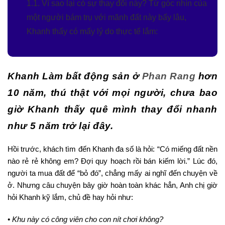
1.1. Vì sao lại có sự thay đổi này? Từ góc nhìn của
một người bám trụ với mãnh đất này bấy lâu,
Khanh thấy có mấy lý do thực tế lắm:
Khanh Làm bất động sản ở
Phan Rang
hơn
10 năm, thú thật với mọi người, chưa bao
giờ Khanh thấy quê mình thay đổi nhanh
như 5 năm trở lại đây.
Hồi trước, khách tìm đến Khanh đa số là hỏi: “Có miếng đất nền
nào rẻ rẻ không em? Đợi quy hoạch rồi bán kiếm lời.” Lúc đó,
người ta mua đất để “bỏ đó”, chẳng mấy ai nghĩ đến chuyện về
ở. Nhưng câu chuyện bây giờ hoàn toàn khác hẳn, Anh chị giờ
hỏi Khanh kỹ lắm, chủ đề hay hỏi như:
• Khu này có công viên cho con nít chơi không?