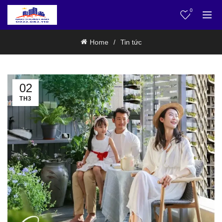
0
Home
Tin tức
02
TH3